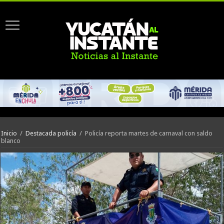
Inicio
/
Destacada policía
/
Policía reporta martes de carnaval con saldo
blanco