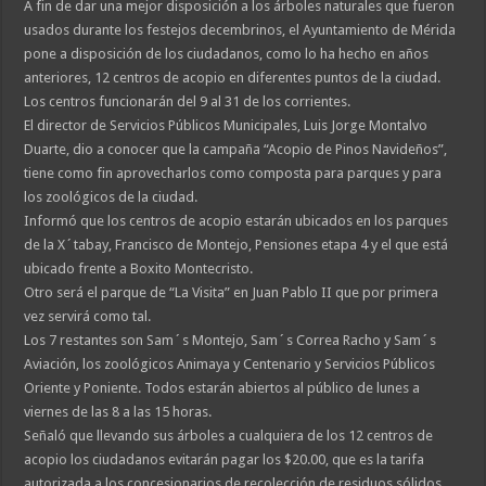
A fin de dar una mejor disposición a los árboles naturales que fueron
usados durante los festejos decembrinos, el Ayuntamiento de Mérida
pone a disposición de los ciudadanos, como lo ha hecho en años
anteriores, 12 centros de acopio en diferentes puntos de la ciudad.
Los centros funcionarán del 9 al 31 de los corrientes.
El director de Servicios Públicos Municipales, Luis Jorge Montalvo
Duarte, dio a conocer que la campaña “Acopio de Pinos Navideños”,
tiene como fin aprovecharlos como composta para parques y para
los zoológicos de la ciudad.
Informó que los centros de acopio estarán ubicados en los parques
de la X´tabay, Francisco de Montejo, Pensiones etapa 4 y el que está
ubicado frente a Boxito Montecristo.
Otro será el parque de “La Visita” en Juan Pablo II que por primera
vez servirá como tal.
Los 7 restantes son Sam´s Montejo, Sam´s Correa Racho y Sam´s
Aviación, los zoológicos Animaya y Centenario y Servicios Públicos
Oriente y Poniente. Todos estarán abiertos al público de lunes a
viernes de las 8 a las 15 horas.
Señaló que llevando sus árboles a cualquiera de los 12 centros de
acopio los ciudadanos evitarán pagar los $20.00, que es la tarifa
autorizada a los concesionarios de recolección de residuos sólidos