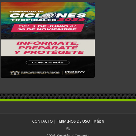
CONTACTO
|
TERMINOS DE USO
|
สล็อต
2026, Yucatán al Instante