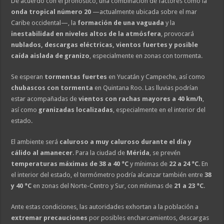
De acuerdo con el pronóstico, una combinación de factores como la
onda tropical número 20
—actualmente ubicada sobre el mar
Caribe occidental—, la
formación de una vaguada
y la
inestabilidad en niveles altos de la atmósfera
, provocará
nublados, descargas eléctricas, vientos fuertes y posible
caída aislada de granizo
, especialmente en zonas con tormenta.
Se esperan
tormentas fuertes
en Yucatán y Campeche, así como
chubascos con tormenta
en Quintana Roo. Las lluvias podrían
estar acompañadas de
vientos con rachas mayores a 40 km/h
,
así como
granizadas localizadas
, especialmente en el interior del
estado.
El ambiente será
caluroso a muy caluroso durante el día y
cálido al amanecer
. Para la ciudad de
Mérida
, se prevén
temperaturas máximas de 38 a 40 °C
y mínimas de
22 a 24 °C
. En
el interior del estado, el termómetro podría alcanzar también entre
38
y 40 °C
en zonas del Norte-Centro y Sur, con mínimas de
21 a 23 °C
.
Ante estas condiciones, las autoridades exhortan a la población a
extremar precauciones
por posibles encharcamientos, descargas