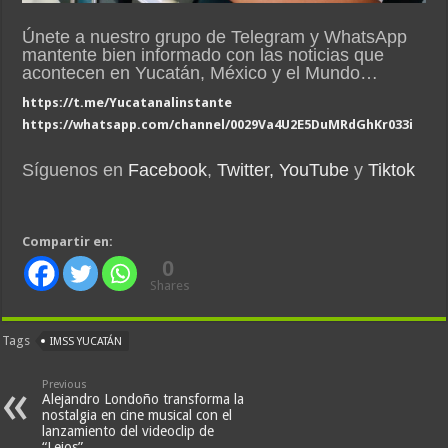
Únete a nuestro grupo de Telegram y WhatsApp
mantente bien informado con las noticias que
acontecen en Yucatán, México y el Mundo…
https://t.me/Yucatanalinstante
https://whatsapp.com/channel/0029Va4U2E5DuMRdGhKr033i
Síguenos en
Facebook
,
Twitter,
YouTube
y
Tiktok
Compartir en:
0
Shares
Tags
IMSS YUCATÁN
Previous
Alejandro Londoño transforma la
nostalgia en cine musical con el
lanzamiento del videoclip de
“Lejos”