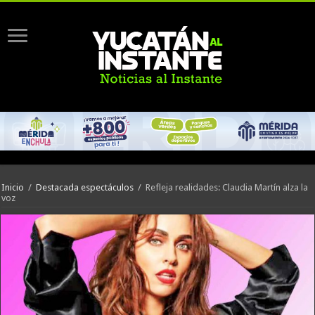
Inicio
/
Destacada espectáculos
/
Refleja realidades: Claudia Martín alza la
voz