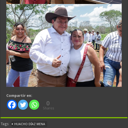
Compartir en:
0
Shares
Tags
HUACHO DÍAZ MENA