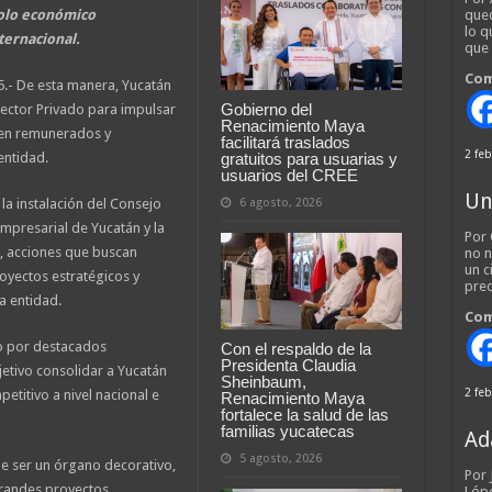
polo económico
qued
lo q
ternacional.
que
Com
5.- De esta manera, Yucatán
Gobierno del
Sector Privado para impulsar
Renacimiento Maya
ien remunerados y
facilitará traslados
2 feb
gratuitos para usuarias y
entidad.
usuarios del CREE
Un
6 agosto, 2026
a instalación del Consejo
mpresarial de Yucatán y la
Por 
”, acciones que buscan
no n
un c
royectos estratégicos y
pred
 entidad.
Com
o por destacados
Con el respaldo de la
Presidenta Claudia
etivo consolidar a Yucatán
Sheinbaum,
2 feb
titivo a nivel nacional e
Renacimiento Maya
fortalece la salud de las
familias yucatecas
Ad
5 agosto, 2026
e ser un órgano decorativo,
Por
grandes proyectos
Lópe