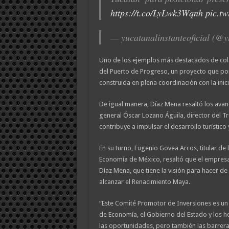
https://t.co/LyLwk3Wqnh
pic.t
— yucatanalinstanteoficial (@y
Uno de los ejemplos más destacados de col
del Puerto de Progreso, un proyecto que por
construida en plena coordinación con la inic
De igual manera, Díaz Mena resaltó los avan
general Óscar Lozano Águila, director del Tr
contribuye a impulsar el desarrollo turístico 
En su turno, Eugenio Govea Arcos, titular de
Economía de México, resaltó que el empres
Díaz Mena, que tiene la visión para hacer de 
alcanzar el Renacimiento Maya.
“Este Comité Promotor de Inversiones es un
de Economía, el Gobierno del Estado y los h
las oportunidades, pero también las barreras