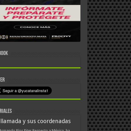
BOOK
TER
RIALES
 llamada y sus coordenadas
Armando Ríos Piter Respecto a México, ha