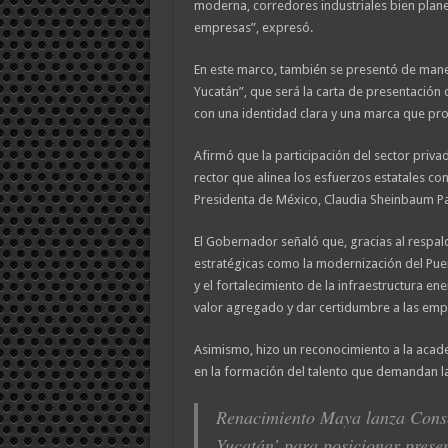
moderna, corredores industriales bien plane
empresas”, expresó.
En este marco, también se presentó de manera
Yucatán”, que será la carta de presentación 
con una identidad clara y una marca que proy
Afirmó que la participación del sector priva
rector que alinea los esfuerzos estatales co
Presidenta de México, Claudia Sheinbaum P
El Gobernador señaló que, gracias al respa
estratégicas como la modernización del Puer
y el fortalecimiento de la infraestructura en
valor agregado y dar certidumbre a las emp
Asimismo, hizo un reconocimiento a la acade
en la formación del talento que demandan las
Renacimiento Maya lanza Consej
Yucatán’ para posicionar prese