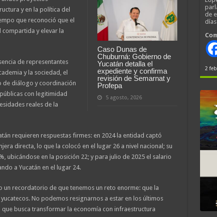
parl
uctura y en la política del
de 
iempo que reconoció que el
día
d compartida y elevar la
Com
Caso Dunas de
Chuburná: Gobierno de
sencia de representantes
Yucatán detalla el
2 feb
expediente y confirma
cademia y la sociedad, el
revisión de Semarnat y
o de diálogo y coordinación
Profepa
 públicas con legitimidad
5 agosto, 2026
cesidades reales de la
tán requieren respuestas firmes: en 2024 la entidad captó
era directa, lo que la colocó en el lugar 26 a nivel nacional; su
, ubicándose en la posición 22; y para julio de 2025 el salario
ndo a Yucatán en el lugar 24.
no un recordatorio de que tenemos un reto enorme: que la
 yucatecos. No podemos resignarnos a estar en los últimos
a que busca transformar la economía con infraestructura