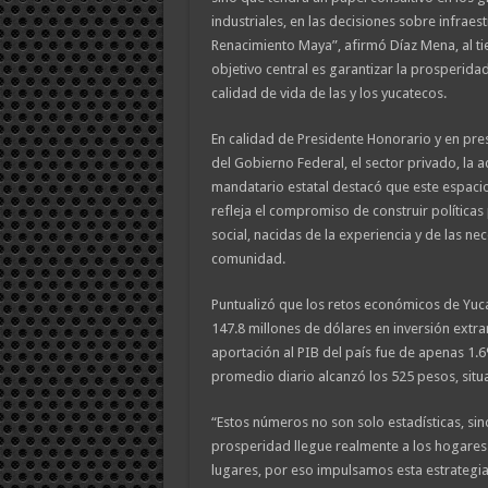
industriales, en las decisiones sobre infraestr
Renacimiento Maya”, afirmó Díaz Mena, al t
objetivo central es garantizar la prosperida
calidad de vida de las y los yucatecos.
En calidad de Presidente Honorario y en pre
del Gobierno Federal, el sector privado, la a
mandatario estatal destacó que este espaci
refleja el compromiso de construir políticas
social, nacidas de la experiencia y de las ne
comunidad.
Puntualizó que los retos económicos de Yuca
147.8 millones de dólares en inversión extranj
aportación al PIB del país fue de apenas 1.6%
promedio diario alcanzó los 525 pesos, situa
“Estos números no son solo estadísticas, si
prosperidad llegue realmente a los hogares
lugares, por eso impulsamos esta estrategi