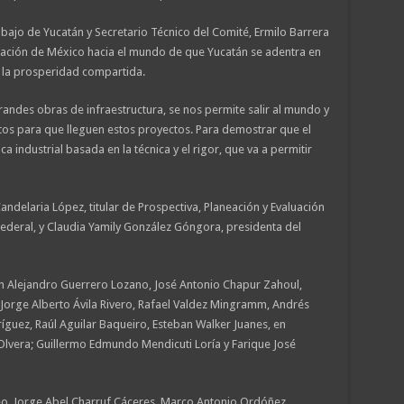
abajo de Yucatán y Secretario Técnico del Comité, Ermilo Barrera
ración de México hacia el mundo de que Yucatán se adentra en
 la prosperidad compartida.
grandes obras de infraestructura, se nos permite salir al mundo y
stos para que lleguen estos proyectos. Para demostrar que el
 industrial basada en la técnica y el rigor, que va a permitir
andelaria López, titular de Prospectiva, Planeación y Evaluación
ederal, y Claudia Yamily González Góngora, presidenta del
n Alejandro Guerrero Lozano, José Antonio Chapur Zahoul,
 Jorge Alberto Ávila Rivero, Rafael Valdez Mingramm, Andrés
guez, Raúl Aguilar Baqueiro, Esteban Walker Juanes, en
lvera; Guillermo Edmundo Mendicuti Loría y Farique José
o, Jorge Abel Charruf Cáceres, Marco Antonio Ordóñez