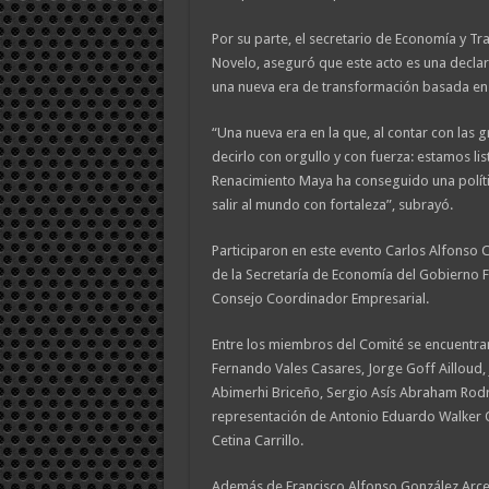
Por su parte, el secretario de Economía y Tr
Novelo, aseguró que este acto es una decla
una nueva era de transformación basada en
“Una nueva era en la que, al contar con las 
decirlo con orgullo y con fuerza: estamos li
Renacimiento Maya ha conseguido una política
salir al mundo con fortaleza”, subrayó.
Participaron en este evento Carlos Alfonso C
de la Secretaría de Economía del Gobierno F
Consejo Coordinador Empresarial.
Entre los miembros del Comité se encuentra
Fernando Vales Casares, Jorge Goff Ailloud,
Abimerhi Briceño, Sergio Asís Abraham Rodrí
representación de Antonio Eduardo Walker O
Cetina Carrillo.
Además de Francisco Alfonso González Arce