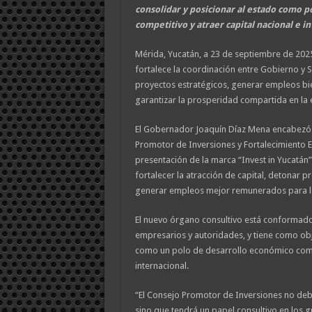
consolidar y posicionar al estado como 
competitivo y atraer capital nacional e in
Mérida, Yucatán, a 23 de septiembre de 202
fortalece la coordinación entre Gobierno y 
proyectos estratégicos, generar empleos b
garantizar la prosperidad compartida en la 
El Gobernador Joaquín Díaz Mena encabezó l
Promotor de Inversiones y Fortalecimiento E
presentación de la marca “Invest in Yucatán
fortalecer la atracción de capital, detonar p
generar empleos mejor remunerados para la
El nuevo órgano consultivo está conformad
empresarios y autoridades, y tiene como obj
como un polo de desarrollo económico compe
internacional.
“El Consejo Promotor de Inversiones no deb
sino que tendrá un papel consultivo en los 