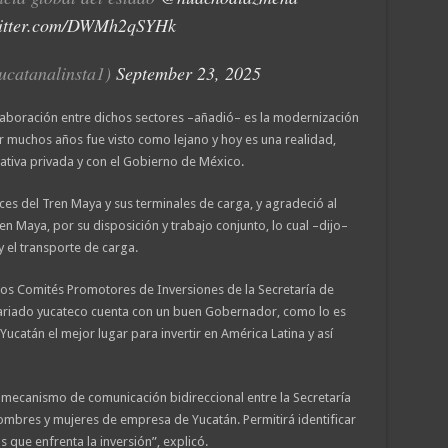
witter.com/DWMh2qSYHk
ucatanalinsta1)
September 23, 2025
aboración entre dichos sectores –añadió– es la modernización
 muchos años fue visto como lejano y hoy es una realidad,
iativa privada y con el Gobierno de México.
ces del Tren Maya y sus terminales de carga, y agradeció al
en Maya, por su disposición y trabajo conjunto, lo cual –dijo–
y el transporte de carga.
 los Comités Promotores de Inversiones de la Secretaría de
ariado yucateco cuenta con un buen Gobernador, como lo es
Yucatán el mejor lugar para invertir en América Latina y así
 mecanismo de comunicación bidireccional entre la Secretaría
ombres y mujeres de empresa de Yucatán. Permitirá identificar
 que enfrenta la inversión”, explicó.