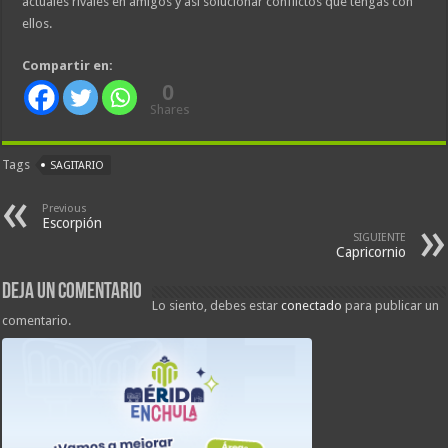
actuales rivales en amigos y así solucionar conflictos que tengas con
ellos.
Compartir en:
0
Shares
Tags
SAGITARIO
Previous
Escorpión
SIGUIENTE
Capricornio
Deja un comentario
Lo siento, debes estar
conectado
para publicar un
comentario.