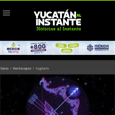
Inicio
/
Horóscopos
/
Sagitario