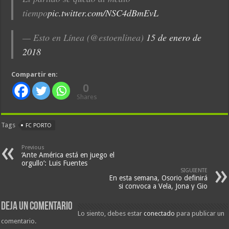
tiempo
pic.twitter.com/NSC4dBmEvL
— Esto en Línea (@estoenlinea)
15 de enero de
2018
Compartir en:
0
Shares
Tags
FC PORTO
Previous
‘Ante América está en juego el
orgullo’: Luis Fuentes
SIGUIENTE
En esta semana, Osorio definirá
si convoca a Vela, Jona y Gio
Deja un comentario
Lo siento, debes estar
conectado
para publicar un
comentario.