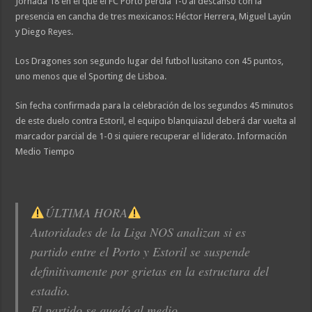
Jornada 18 en el que el FC Porto perdía 1-0 al descanso con la
presencia en cancha de tres mexicanos: Héctor Herrera, Miguel Layún
y Diego Reyes.
Los Dragones son segundo lugar del futbol lusitano con 45 puntos,
uno menos que el Sporting de Lisboa.
Sin fecha confirmada para la celebración de los segundos 45 minutos
de este duelo contra Estoril, el equipo blanquiazul deberá dar vuelta al
marcador parcial de 1-0 si quiere recuperar el liderato. Información
Medio Tiempo
ÚLTIMA HORA
Autoridades de la Liga NOS analizan si es
partido entre el Porto y Estoril se suspende
definitivamente por grietas en la estructura del
estadio.
El partido se quedó al medio