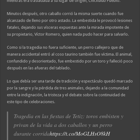
mientras era trasladada a su lugar de origen, Chicxulub Pueblo.
Minutos después, otro caballo corrió la misma suerte cuando fue
alcanzado de lleno por otro astado. La embestida le provocó lesiones
fatales, dejando sus vísceras expuestas ante la mirada impotente de
su propietario, Víctor Romero, quien nada pudo hacer para salvarlo.
Como si la tragedia no fuera suficiente, un perro callejero que de
manera accidental entró al coso taurino también fue víctima. El animal,
confundido y desorientado, fue embestido por un toro y falleció poco
después en las afueras del tablado.
Lo que debía ser una tarde de tradición y espectáculo quedó marcado
por la sangre y la pérdida de tres animales, dejando a la comunidad
entre la indignación, la tristeza y el debate sobre la continuidad de
este tipo de celebraciones.
Tragedia en las fiestas de Tetiz: toros embisten y
privan de la vida a dos caballos y un perro
durante corrida
https://t.co/MoGLHsO8kH