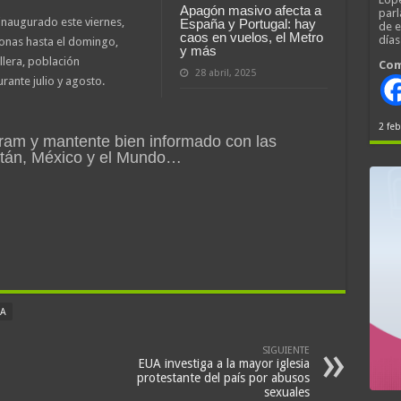
Apagón masivo afecta a
parl
 inaugurado este viernes,
España y Portugal: hay
de 
caos en vuelos, el Metro
día
sonas hasta el domingo,
y más
lera, población
Com
28 abril, 2025
rante julio y agosto.
2 feb
ram y mantente bien informado con las
atán, México y el Mundo…
IA
SIGUIENTE
EUA investiga a la mayor iglesia
protestante del país por abusos
sexuales