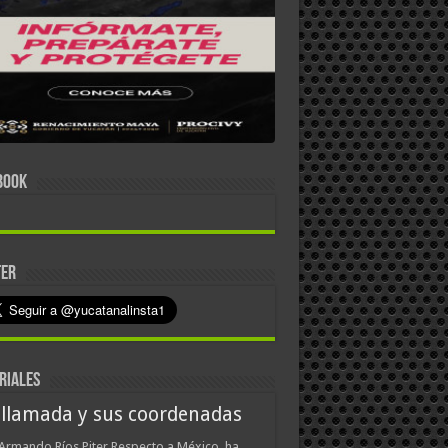
BOOK
TER
RIALES
 llamada y sus coordenadas
Armando Ríos Piter Respecto a México, ha