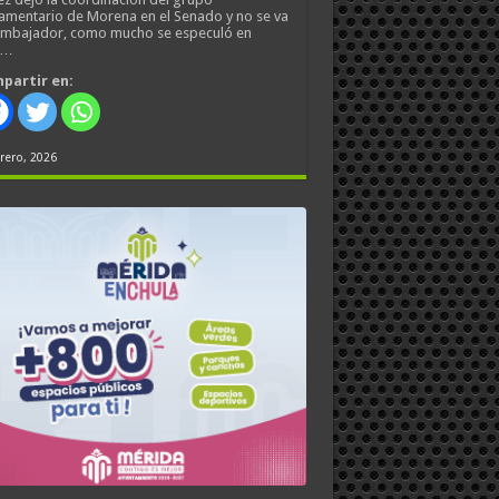
amentario de Morena en el Senado y no se va
embajador, como mucho se especuló en
s…
partir en:
rero, 2026