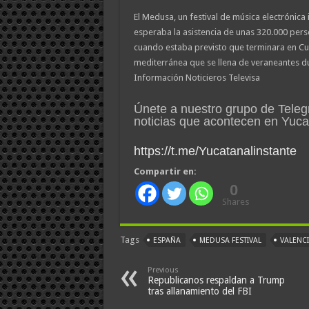
El Medusa, un festival de música electrónica
esperaba la asistencia de unas 320.000 per
cuando estaba previsto que terminara en Cul
mediterránea que se llena de veraneantes du
Información Noticieros Televisa
Únete a nuestro grupo de Teleg
noticias que acontecen en Yuc
https://t.me/Yucatanalinstante
Compartir en:
0
Shares
Tags
ESPAÑA
MEDUSA FESTIVAL
VALENC
Previous
Republicanos respaldan a Trump
tras allanamiento del FBI