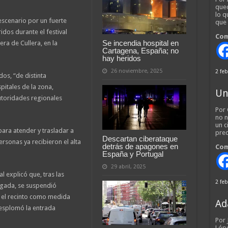
qued
lo q
 escenario por un fuerte
que
dos durante el festival
Com
Se incendia hospital en
era de Cullera, en la
Cartagena, España; no
hay heridos
26 noviembre, 2025
2 feb
dos, “de distinta
pitales de la zona,
Un
utoridades regionales
Por 
no n
un c
ara atender y trasladar a
pred
Descartan ciberataque
ersonas ya recibieron el alta
detrás de apagones en
Com
España y Portugal
29 abril, 2025
l explicó que, tras las
2 feb
gada, se suspendió
 el recinto como medida
Ad
esplomó la entrada
Por
Lópe