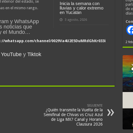
 interior del estado, se
Inicia la semana con
parl
lluvias y calor extremo
as en el mismo rango.
de 
en Yucatán
día
3 agosto, 2026
gram y WhatsApp
Com
s noticias que
 y el Mundo…
s://whatsapp.com/channel/0029Va4U2E5DuMRdGhKr033i
2 feb
YouTube
y
Tiktok
SIGUIENTE
¿Quién transmite la Vuelta de la
Semifinal de Chivas vs Cruz Azul
de Liga MX? Canal y Horario
Clausura 2026