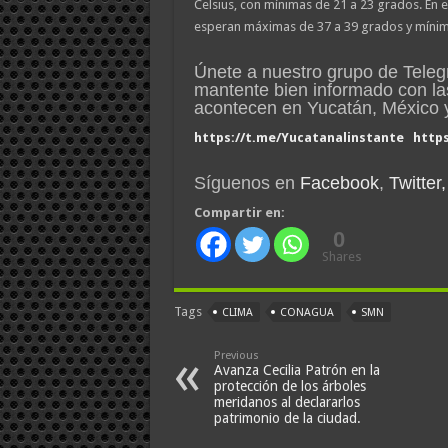
Celsius, con mínimas de 21 a 23 grados. En el
esperan máximas de 37 a 39 grados y mínim
Únete a nuestro grupo de Tele
mantente bien informado con la
acontecen en Yucatán, México
https://t.me/Yucatanalinstante
http
Síguenos en
Facebook
,
Twitter,
Compartir en:
0
Shares
Tags
CLIMA
CONAGUA
SMN
Previous
Avanza Cecilia Patrón en la
protección de los árboles
meridanos al declararlos
patrimonio de la ciudad.