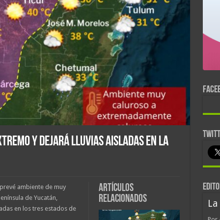
FACE
TWIT
tremo y dejará lluvias aisladas en la
EDITO
Artículos
e prevé ambiente de muy
relacionados
enínsula de Yucatán,
La
adas en los tres estados de
Por 