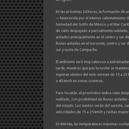
En las próximas 24 horas, la formación de 
—favorecida por el intenso calentamiento di
humedad del Golfo de México y el Mar Car
de cielo despejado a parcialmente nublado,
aislados principalmente en el centro y sur 
lluvias aisladas en el noroeste, centro y sur d
sur y norte de Campeche.
El ambiente será muy caluroso a extremada
tarde, mientras que por la noche se mantend
esperan vientos del este-sureste de 15 a 25
a 40 km/h en zonas costeras.
Para Yucatán, el pronóstico indica cielo de
nublado, con posibilidad de lluvias aisladas 
del estado. Los vientos serán del sureste, c
velocidades de 15 a 25 km/h y rachas mayore
En Mérida, las temperaturas máximas oscilar