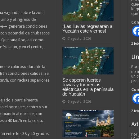
qued
lo q
una vaguada sobre la zona
que
urno y el ingreso de
Com
¡Las lluvias regresarán a
ibe— generará condiciones
Yucatán este viernes!
 con potencial de chubascos
7 agosto, 2026
de Quintana Roo, así como
2 feb
e Yucatán, y en el centro,
Un
mente caluroso durante la
Por 
no n
rán condiciones cálidas. Se
un c
Se esperan fuertes
 km/h, con rachas superiores
pred
lluvias y tormentas
eléctricas en la península
Com
de Yucatán
spejado a parcialmente
5 agosto, 2026
en el noroeste, centro y sur
2 feb
ambiando al noreste, con
s a 40 km/h en la costa.
Ad
án entre los 38 y 40 grados
Por
Lópe