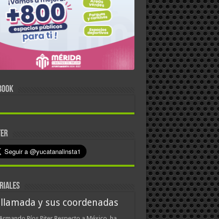
BOOK
TER
RIALES
 llamada y sus coordenadas
Armando Ríos Piter Respecto a México, ha