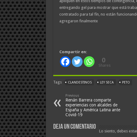
apliquen en estos tiempos de contingencia, 
entregando gel para mostrar que está trabaj
contratado para tal fín, no están funcionando
agregaron finalmente
Compartir en:
0
Shares
Tags
CLANDESTINOS
LEY SECA
PETO
Previous
Renán Barrera comparte
experiencias con alcaldes de
España y América Latina ante
Covid-19
Deja un comentario
Lo siento, debes esta