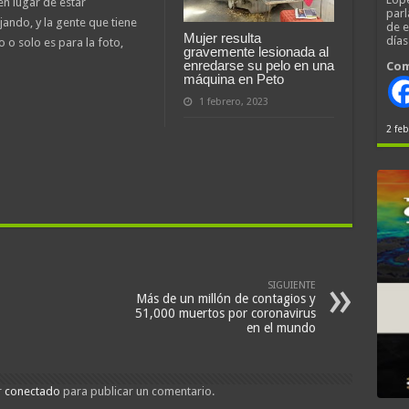
en lugar de estar
parl
ando, y la gente que tiene
de 
Mujer resulta
día
 o solo es para la foto,
gravemente lesionada al
enredarse su pelo en una
Com
máquina en Peto
1 febrero, 2023
2 feb
SIGUIENTE
Más de un millón de contagios y
51,000 muertos por coronavirus
en el mundo
r
conectado
para publicar un comentario.