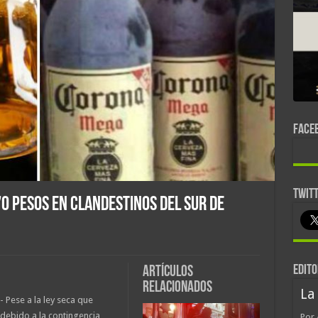
FACE
TWIT
0 pesos en clandestinos del sur de
EDITO
Artículos
relacionados
La
- Pese a la ley seca que
 debido a la contingencia
Por 