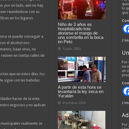
qued
n, por un lado, aún no hay
lo q
guen reuniéndose con su
que
licas en los lugares
Com
Niño de 3 años es
hospitalizado tras
atorarse el mango de
ahora se puede conseguir a
una sombrilla en la boca
2 feb
en Peto
con el alcohol nos
9 julio, 2025
 manos, baax virus, no
Un
reúnen en ciertas calles de
Por 
no n
un c
rtan que en estos días, los
pred
nte sigue con las bebidas
Com
A partir de esta hora se
levantaría la ley seca en
Yucatán
ridades hacen de la vista
8 octubre, 2024
2 feb
stos negocios y no aplican
Ad
 municipales realmente se
Por
Lópe