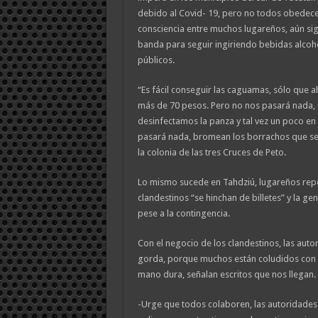
debido al Covid- 19, pero no todos obedece
consciencia entre muchos lugareños, aún si
banda para seguir ingiriendo bebidas alcohó
públicos.
“Es fácil conseguir las caguamas, sólo que 
más de 70 pesos. Pero no nos pasará nada, 
desinfectamos la panza y tal vez un poco en
pasará nada, bromean los borrachos que se 
la colonia de las tres Cruces de Peto.
Lo mismo sucede en Tahdziú, lugareños repo
clandestinos “se hinchan de billetes” y la ge
pese a la contingencia.
Con el negocio de los clandestinos, las auto
gorda, porque muchos están coludidos con e
mano dura, señalan escritos que nos llegan.
-Urge que todos colaboren, las autoridades