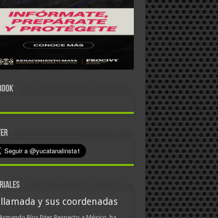
BOOK
TER
RIALES
 llamada y sus coordenadas
Armando Ríos Piter Respecto a México, ha