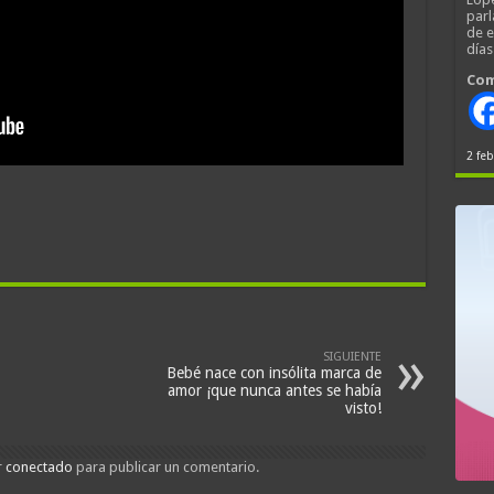
parl
de 
día
Com
2 feb
SIGUIENTE
Bebé nace con insólita marca de
amor ¡que nunca antes se había
visto!
r
conectado
para publicar un comentario.