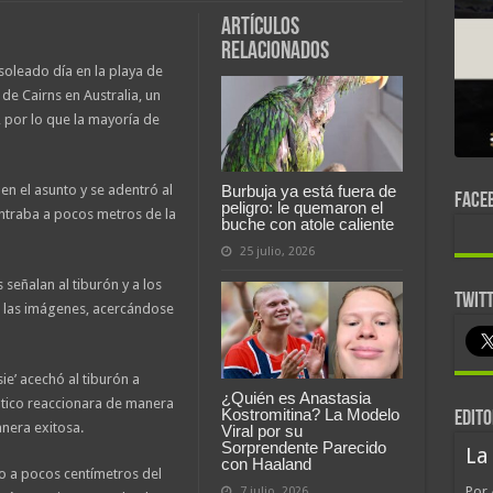
Artículos
relacionados
soleado día en la playa de
 de Cairns en Australia, un
, por lo que la mayoría de
en el asunto y se adentró al
Burbuja ya está fuera de
FACE
peligro: le quemaron el
ntraba a pocos metros de la
buche con atole caliente
25 julio, 2026
señalan al tiburón y a los
TWIT
 las imágenes, acercándose
e’ acechó al tiburón a
¿Quién es Anastasia
ático reaccionara de manera
Kostromitina? La Modelo
EDITO
anera exitosa.
Viral por su
Sorprendente Parecido
La
con Haaland
o a pocos centímetros del
Por 
7 julio, 2026