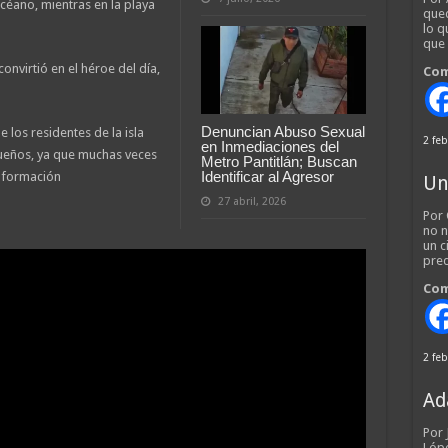
océano, mientras en la playa
qued
lo q
que
onvirtió en el héroe del día,
Com
Denuncian Abuso Sexual
 los residentes de la isla
2 feb
en Inmediaciones del
dueños, ya que muchas veces
Metro Pantitlán; Buscan
Identificar al Agresor
nformación
Un
27 abril, 2026
Por 
no n
un c
pred
Com
2 feb
Ad
Por
Lópe