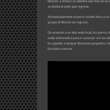
tiburón, e incluso se adentra aún más en el 
su dueña le pide que regrese.
Afortunadamente el perro resultó ileso y se c
ya que el tiburón no regresó.
De acuerdo a un sitio web local, los perros de
están entrenados para ir a pescar con sus 
los ayudan a atrapar tiburones pequeños. I
Excelsior.com.mx