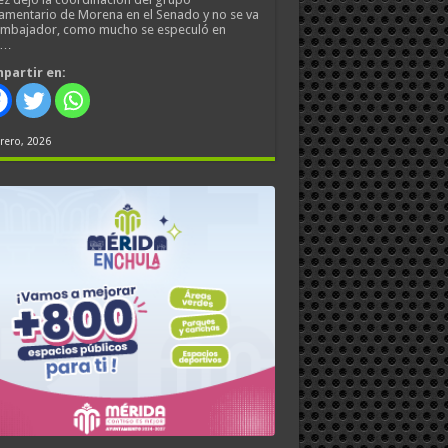
amentario de Morena en el Senado y no se va
embajador, como mucho se especuló en
s…
partir en:
rero, 2026