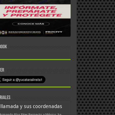
BOOK
TER
RIALES
 llamada y sus coordenadas
Armando Ríos Piter Respecto a México, ha