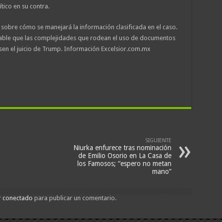
tico en su contra.
o sobre cómo se manejará la información clasificada en el caso.
bable que las complejidades que rodean el uso de documentos
sen el juicio de Trump. Información Excelsior.com.mx
SIGUIENTE
Niurka enfurece tras nominación
de Emilio Osorio en La Casa de
los Famosos; “espero no metan
mano”
r
conectado
para publicar un comentario.