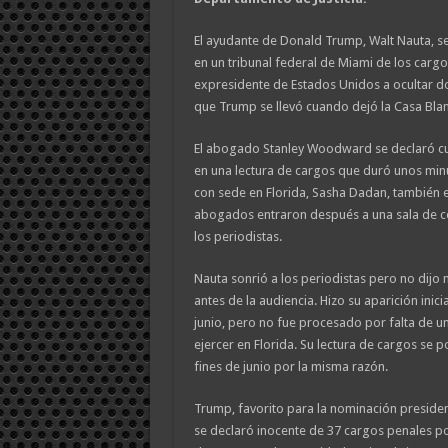
El ayudante de Donald Trump, Walt Nauta, se
en un tribunal federal de Miami de los carg
expresidente de Estados Unidos a ocultar d
que Trump se llevó cuando dejó la Casa Bla
El abogado Stanley Woodward se declaró c
en una lectura de cargos que duró unos mi
con sede en Florida, Sasha Dadan, también e
abogados entraron después a una sala de co
los periodistas.
Nauta sonrió a los periodistas pero no dijo n
antes de la audiencia. Hizo su aparición inici
junio, pero no fue procesado por falta de u
ejercer en Florida. Su lectura de cargos se
fines de junio por la misma razón.
Trump, favorito para la nominación presiden
se declaró inocente de 37 cargos penales p