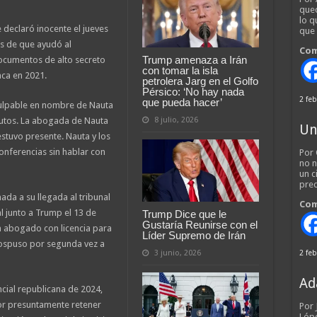
qued
lo q
 declaró inocente el jueves
que
os de que ayudó al
Com
Trump amenaza a Irán
ocumentos de alto secreto
con tomar la isla
nca en 2021.
petrolera Jarg en el Golfo
Pérsico: ‘No hay nada
2 feb
que pueda hacer’
ulpable en nombre de Nauta
8 julio, 2026
nutos. La abogada de Nauta
Un
stuvo presente. Nauta y los
nferencias sin hablar con
Por 
no n
un c
pred
ada a su llegada al tribunal
Com
al junto a Trump el 13 de
Trump Dice que le
Gustaría Reunirse con el
n abogado con licencia para
Líder Supremo de Irán
 pospuso por segunda vez a
3 junio, 2026
2 feb
Ad
cial republicana de 2024,
or presuntamente retener
Por
Lópe