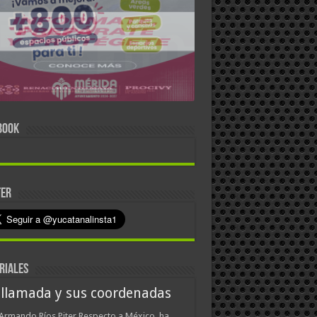
BOOK
TER
RIALES
 llamada y sus coordenadas
Armando Ríos Piter Respecto a México, ha