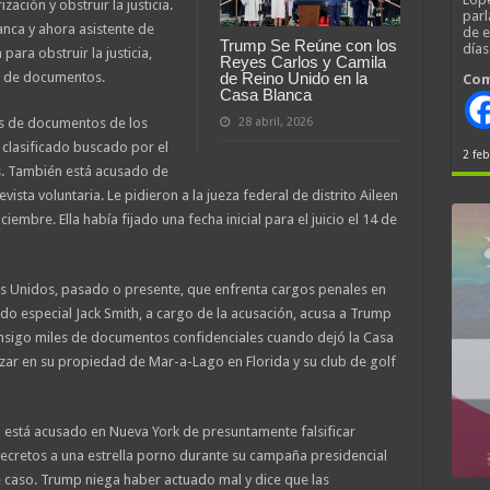
ción y obstruir la justicia.
parl
nca y ahora asistente de
de 
Trump Se Reúne con los
día
ara obstruir la justicia,
Reyes Carlos y Camila
ón de documentos.
de Reino Unido en la
Com
Casa Blanca
as de documentos de los
28 abril, 2026
lasificado buscado por el
2 feb
s. También está acusado de
ista voluntaria. Le pidieron a la jueza federal de distrito Aileen
iembre. Ella había fijado una fecha inicial para el juicio el 14 de
os Unidos, pasado o presente, que enfrenta cargos penales en
gado especial Jack Smith, a cargo de la acusación, acusa a Trump
consigo miles de documentos confidenciales cuando dejó la Casa
zar en su propiedad de Mar-a-Lago en Florida y su club de golf
está acusado en Nueva York de presuntamente falsificar
ecretos a una estrella porno durante su campaña presidencial
 caso. Trump niega haber actuado mal y dice que las