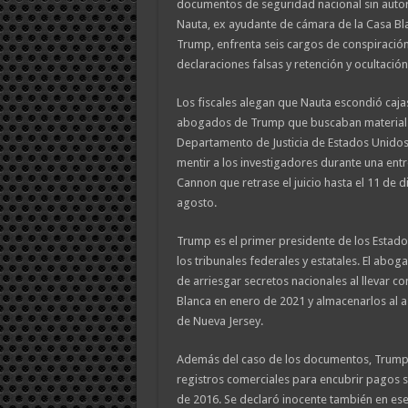
documentos de seguridad nacional sin autoriza
Nauta, ex ayudante de cámara de la Casa Bla
Trump, enfrenta seis cargos de conspiración p
declaraciones falsas y retención y ocultaci
Los fiscales alegan que Nauta escondió caj
abogados de Trump que buscaban material c
Departamento de Justicia de Estados Unido
mentir a los investigadores durante una entrev
Cannon que retrase el juicio hasta el 11 de dic
agosto.
Trump es el primer presidente de los Estad
los tribunales federales y estatales. El abo
de arriesgar secretos nacionales al llevar 
Blanca en enero de 2021 y almacenarlos al a
de Nueva Jersey.
Además del caso de los documentos, Trump 
registros comerciales para encubrir pagos s
de 2016. Se declaró inocente también en ese