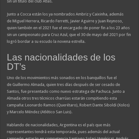
sin un título del club Atlas.
Junto a Cocca están los ya nombrados Ambriz y Caixinha, además
de Miguel Herrera, Ricardo Ferretti, Javier Aguirre y Juan Reynoso,
quien también en el 2021 fue el encargado de poner fin a los 23 años
sin un campeonato para Cruz Azul, que el 30 de mayo del 2021 por fin
logró bordar a su escudo la novena estrella.
Las nacionalidades de los
DT’s
Uno de los movimientos más sonados en los banquillos fue el
de Guillermo Almada, quien tres días después de ser cesado de
Santos, fue presentado como nuevo estratega de Pachuca. Junto a
Almada otros tres técnicos charrúas estarán compitiendo esta
campaña: Leonardo Ramos (Querétaro), Robert Dante Siboldi (Xolos)
y Marcelo Méndez (Atlético San Luis).
Hablando de nacionalidades, Argentina es el país que más
representantes tendrá esta temporada, pues además del actual
campeón, estarán en competencia Santiago Solari (América), Andrés