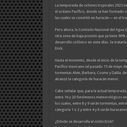
La temporada de ciclones tropicales 2025 in
el océano Pacífico, donde se han formado 
las cuales se convirtió en huracán— en el tr
Pero ahora, la Comisión Nacional del Agua 
otra zona de baja presión que ya tiene 90% 
desarrollo ciclónico en siete días. Se trataría
Erick.
Hasta el momento, desde el inicio de la tem
Pacífico mexicano (el pasado 15 de mayo de
tormentas Alvin, Barbara, Cosme y Dalila, de
alcanzó la categoría de huracán menor.
Cabe señalar que, para la actual temporada,
entre 16 y 20 fenómenos meteorológicos en l
los cuales, entre 8 y 9 serán tormentas, entr
categoría 1 o 2 y entre 4 y 6 serán huracanes
¿Dónde se desarrolla el ciclón Erick?