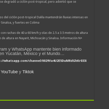
se degradó a ciclón post-tropical, pero advirtió que se
s del ciclón post-tropical Dalila mantendrán lluvias intensas en
 Sinaloa, y fuertes en Colima
con rachas de 40 a 60 km/h y olas de 2.5 a 3.5 metros de altura
 m de altura en Nayarit, Michoacán y Sinaloa. Información N+
gram y WhatsApp mantente bien informado
n en Yucatán, México y el Mundo…
s://whatsapp.com/channel/0029Va4U2E5DuMRdGhKr033i
YouTube
y
Tiktok