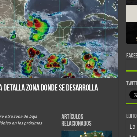
FACE
TWIT
a detalla zona donde se desarrolla
EDITO
Artículos
e otra zona de baja
relacionados
lónico en los próximos
La
Por 