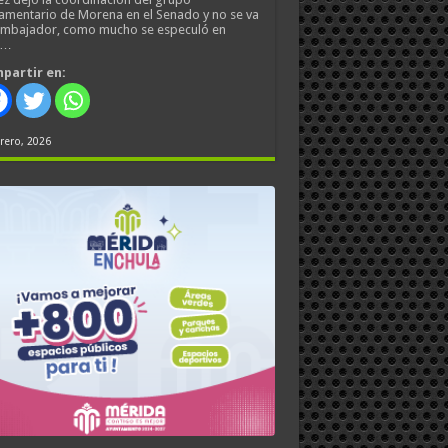
amentario de Morena en el Senado y no se va
embajador, como mucho se especuló en
s…
partir en:
rero, 2026