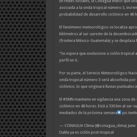
En redes sociales, la Conagua indicó que un
asociada a la onda tropical número 3, incr
probabilidad de desarrollo ciclónico en 48 h
El fenómeno meteorológico se localiza ap
kilómetros al sur-sureste de la desembocadu
(frontera México-Guatemala) y se desplaza h
“Se espera que evolucione a ciclón tropical
perfil en X.
Por su parte, el Servicio Meteorológico Nac
onda tropical número 3 será absorbida por 
ciclónico, lo que originará lluvias puntuales
El #SMN mantiene en vigilancia una zona de
ciclónico en 48 horas. Está a 530 km al sur-s
mediados de la próxima semana
pic.twi
— CONAGUA Clima (@conagua_clima) June 1
Dalila ya es ciclón post-tropical