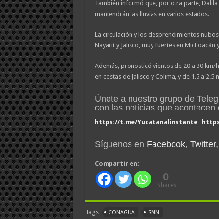
También informó que, por otra parte, Dalila 
mantendrán las lluvias en varios estados.
La circulación y los desprendimientos nuboso
Nayarit y Jalisco, muy fuertes en Michoacán y
Además, pronosticó vientos de 20 a 30 km/h 
en costas de Jalisco y Colima, y de 1.5 a 2.5
Únete a nuestro grupo de Tele
con las noticias que acontece
https://t.me/Yucatanalinstante
http
Síguenos en
Facebook
,
Twitter,
Compartir en:
0
Shares
Tags
CONAGUA
SMN