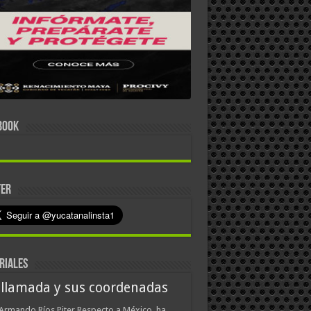
BOOK
TER
RIALES
 llamada y sus coordenadas
Armando Ríos Piter Respecto a México, ha