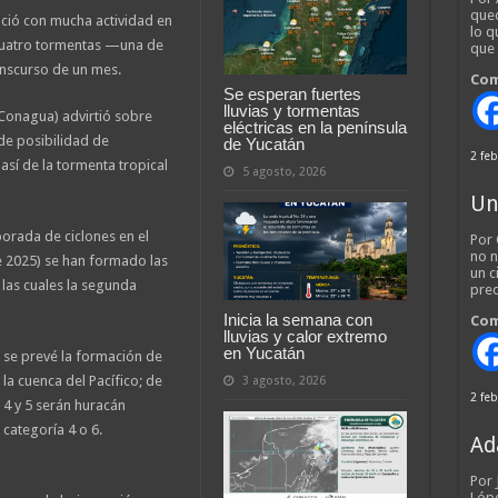
qued
ició con mucha actividad en
lo q
cuatro tormentas —una de
que
anscurso de un mes.
Com
Se esperan fuertes
lluvias y tormentas
(Conagua) advirtió sobre
eléctricas en la península
de posibilidad de
de Yucatán
2 feb
 así de la tormenta tropical
5 agosto, 2026
Un
porada de ciclones en el
Por 
no n
 2025) se han formado las
un c
 las cuales la segunda
pred
Inicia la semana con
Com
lluvias y calor extremo
en Yucatán
 se prevé la formación de
a cuenca del Pacífico; de
3 agosto, 2026
2 feb
e 4 y 5 serán huracán
 categoría 4 o 6.
Ad
Por
Lópe