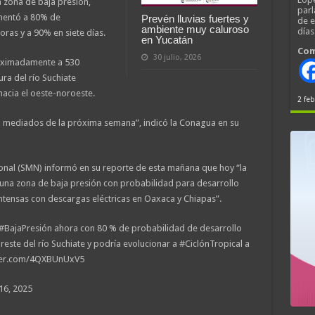
a zona de baja presión,
parl
ementó a 80% de
Prevén lluvias fuertes y
de 
ambiente muy caluroso
día
oras y a 90% en siete días.
en Yucatán
Com
30 julio, 2026
roximadamente a 530
ra del río Suchiate
acia el oeste-noroeste.
2 feb
 a mediados de la próxima semana”, indicó la Conagua en su
ional (SMN) informó en su reporte de esta mañana que hoy “la
una zona de baja presión con probabilidad para desarrollo
 intensas con descargas eléctricas en Oaxaca y Chiapas”.
 #BajaPresión ahora con 80 % de probabilidad de desarrollo
ureste del río Suchiate y podría evolucionar a #CiclónTropical a
tter.com/4QXBUnUxV5
6, 2025