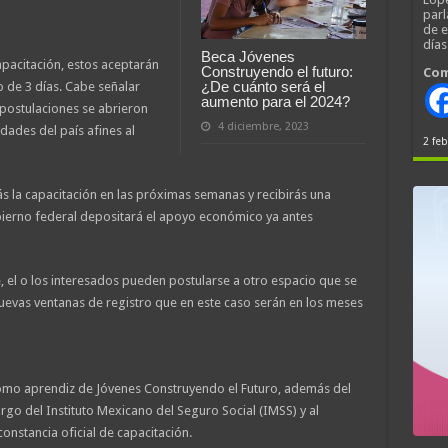
parl
de 
día
Beca Jóvenes
apacitación, estos aceptarán
Construyendo el futuro:
Com
¿De cuánto será el
o de 3 días. Cabe señalar
aumento para el 2024?
 postulaciones se abrieron
4 diciembre, 2023
dades del país afines al
2 feb
ás la capacitación en las próximas semanas y recibirás una
bierno federal depositará el apoyo económico ya antes
, el o los interesados pueden postularse a otro espacio que se
uevas ventanas de registro que en este caso serán en los meses
omo aprendiz de Jóvenes Construyendo el Futuro, además del
go del Instituto Mexicano del Seguro Social (IMSS) y al
constancia oficial de capacitación.