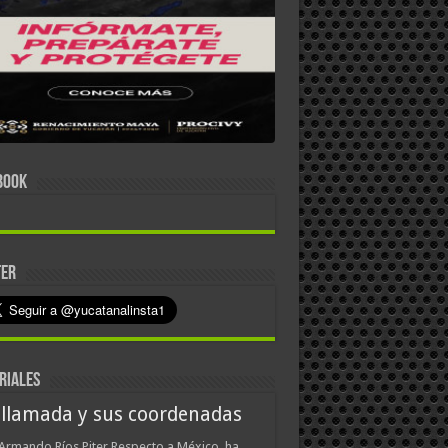
BOOK
TER
RIALES
 llamada y sus coordenadas
Armando Ríos Piter Respecto a México, ha