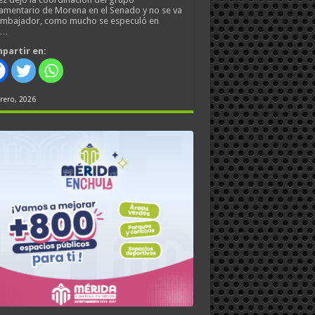
amentario de Morena en el Senado y no se va
embajador, como mucho se especuló en
s…
partir en:
rero, 2026