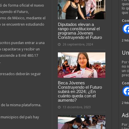
qued
 de forma oficial el nuevo
lo q
uyendo el Futuro,
que
rno de México, mediante el
Com
Diputados elevan a
no se encuentren estudiando
rango constitucional el
programa Jóvenes
Construyendo el Futuro
2 feb
inscritos puedan entrar a una
26 septiembre, 2024
 capacitarse y recibir un
Un
asciende a 8 mil 480.17
.
Por 
no n
un c
teresados deberán seguir
pred
Beca Jóvenes
Com
Construyendo el Futuro
subirá en 2024; ¿En
cuánto queda con el
aumento?
2 feb
o de la misma plataforma.
13 diciembre, 2023
Ad
municipios del país hay
Por
Lópe