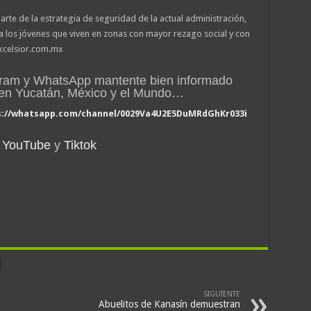
rte de la estrategia de seguridad de la actual administración,
 a los jóvenes que viven en zonas con mayor rezago social y con
xcelsior.com.mx
gram y WhatsApp mantente bien informado
n en Yucatán, México y el Mundo…
s://whatsapp.com/channel/0029Va4U2E5DuMRdGhKr033i
YouTube
y
Tiktok
SIGUIENTE
Abuelitos de Kanasín demuestran