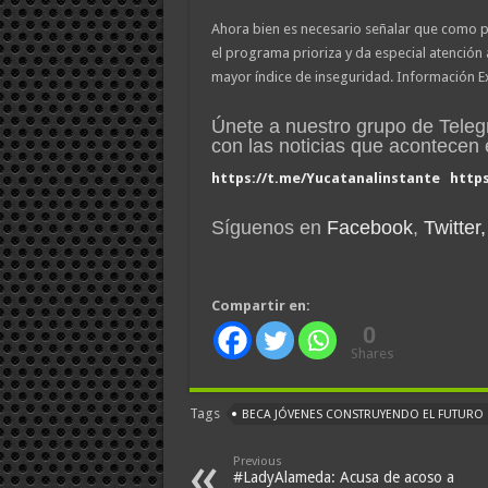
Ahora bien es necesario señalar que como pa
el programa prioriza y da especial atención
mayor índice de inseguridad. Información E
Únete a nuestro grupo de Tele
con las noticias que acontece
https://t.me/Yucatanalinstante
http
Síguenos en
Facebook
,
Twitter,
Compartir en:
0
Shares
Tags
BECA JÓVENES CONSTRUYENDO EL FUTURO
Previous
#LadyAlameda: Acusa de acoso a