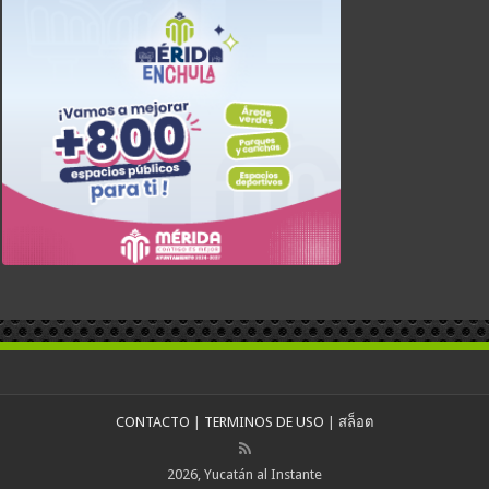
CONTACTO
|
TERMINOS DE USO
|
สล็อต
2026, Yucatán al Instante