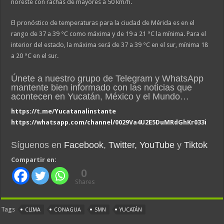
noreste con rachas de mayores a 50 km/h.
El pronóstico de temperaturas para la ciudad de Mérida es en el
rango de 37 a 39 °C como máxima y de 19 a 21 °C la mínima. Para el
interior del estado, la máxima será de 37 a 39 °C en el sur, mínima 18
a 20 °C en el sur.
Únete a nuestro grupo de Telegram y WhatsApp
mantente bien informado con las noticias que
acontecen en Yucatán, México y el Mundo…
https://t.me/Yucatanalinstante
https://whatsapp.com/channel/0029Va4U2E5DuMRdGhKr033i
Síguenos en
Facebook
,
Twitter,
YouTube
y
Tiktok
Compartir en:
0
Shares
Tags
CLIMA
CONAGUA
SMN
YUCATÁN