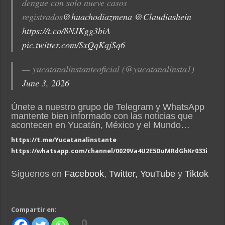
dengue con solo nueve casos
registrados
@huachodiazmena
@Claudiashein
https://t.co/8NJKgg3biA
pic.twitter.com/SxQqKqjSq6
— yucatanalinstanteoficial (@yucatanalinsta1)
June 3, 2026
Únete a nuestro grupo de Telegram y WhatsApp
mantente bien informado con las noticias que
acontecen en Yucatán, México y el Mundo…
https://t.me/Yucatanalinstante
https://whatsapp.com/channel/0029Va4U2E5DuMRdGhKr033i
Síguenos en
Facebook
,
Twitter,
YouTube
y
Tiktok
Compartir en:
0