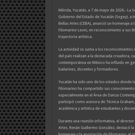
Mérida, Yucatán, a 7 de mayo de 2026.- La S
Gobierno del Estado de Yucatán (Segey), a tr
Bellas Artes (CEBA), anunció un homenaje a
Filomarino Leoni, en reconocimiento a sus 8
trayectoria artística.
La actividad se suma a los reconocimientos q
del país realizan a la destacada creadora, c
contemporánea en México ha influido en gen
bailarines, docentes y formadores.
Yucatán ha sido uno de los estados donde l
Filomarino ha compartido sus conocimiento
especialmente en el Área de Danza Contem
participó como asesora de Técnica Graham, 
académica y artística de estudiantes y docen
Durante una reunión informativa, el director 
Artes, Renán Guillermo González, destacó la 
homenaje y la aportación de Filomarino al c