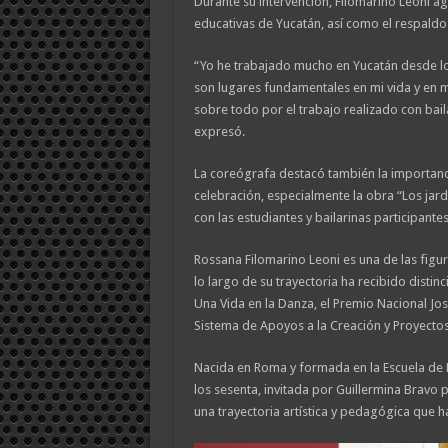
Durante su intervención, Filomarino Leoni ag
educativas de Yucatán, así como el respaldo
“Yo he trabajado mucho en Yucatán desde lo
son lugares fundamentales en mi vida y en m
sobre todo por el trabajo realizado con ba
expresó.
La coreógrafa destacó también la importancia
celebración, especialmente la obra “Los jard
con las estudiantes y bailarinas participantes
Rossana Filomarino Leoni es una de las fig
lo largo de su trayectoria ha recibido distin
Una Vida en la Danza, el Premio Nacional J
Sistema de Apoyos a la Creación y Proyectos
Nacida en Roma y formada en la Escuela de 
los sesenta, invitada por Guillermina Bravo p
una trayectoria artística y pedagógica que 