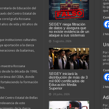
qued
lo q
ecretaría de Educación del
que
avés del Centro Estatal de
Com
 la coreógrafa Rossana
SEGEY niega filtración
0 años de vida y 60 años de
de datos y asegura que
no existe evidencia de un
2 feb
ataque a sus sistemas
ue instituciones culturales
5 agosto, 2026
Un
uya aportación a la danza
eraciones de bailarinas,
Por 
no n
un c
pred
a maestra Rossana
Com
s desde la década de 1990,
SEGEY iniciará la
poránea del CEBA, donde
distribución de más de 3
mil 600 certificados de
fortaleciendo la formación
Educación Media
2 feb
tes.
Superior
20 julio, 2026
Ad
del Centro Estatal de Bellas
relevancia de este
Por
recimiento de la danza
Lópe