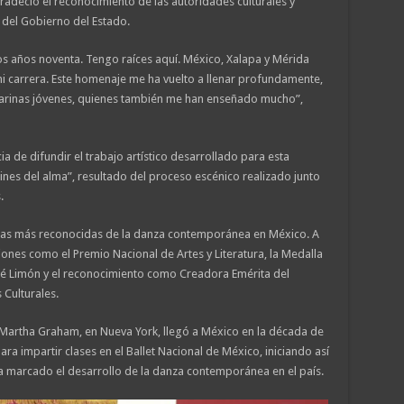
radeció el reconocimiento de las autoridades culturales y
 del Gobierno del Estado.
s años noventa. Tengo raíces aquí. México, Xalapa y Mérida
i carrera. Este homenaje me ha vuelto a llenar profundamente,
ilarinas jóvenes, quienes también me han enseñado mucho”,
 de difundir el trabajo artístico desarrollado para esta
ines del alma”, resultado del proceso escénico realizado junto
.
uras más reconocidas de la danza contemporánea en México. A
ciones como el Premio Nacional de Artes y Literatura, la Medalla
osé Limón y el reconocimiento como Creadora Emérita del
 Culturales.
Martha Graham, en Nueva York, llegó a México en la década de
ara impartir clases en el Ballet Nacional de México, iniciando así
ha marcado el desarrollo de la danza contemporánea en el país.