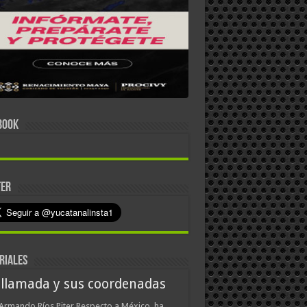
BOOK
TER
RIALES
 llamada y sus coordenadas
Armando Ríos Piter Respecto a México, ha