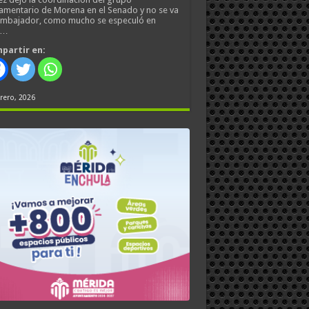
amentario de Morena en el Senado y no se va
embajador, como mucho se especuló en
s…
partir en:
rero, 2026