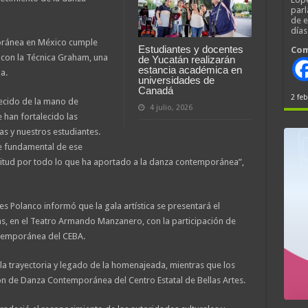
parl
de 
día
poránea en México cumple
Estudiantes y docentes
Com
 con la Técnica Graham, una
de Yucatán realizarán
estancia académica en
a.
universidades de
Canadá
2 feb
recido de la mano de
4 julio, 2026
 han fortalecido las
as y nuestros estudiantes.
e fundamental de ese
titud por todo lo que ha aportado a la danza contemporánea”,
es Polanco informó que la gala artística se presentará el
s, en el Teatro Armando Manzanero, con la participación de
ntemporánea del CEBA.
la trayectoria y legado de la homenajeada, mientras que los
ón de Danza Contemporánea del Centro Estatal de Bellas Artes.