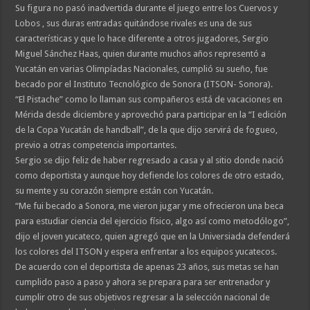
Su figura no pasó inadvertida durante el juego entre los Cuervos y
Lobos , sus duras entradas quitándose rivales es una de sus
características y que lo hace diferente a otros jugadores, Sergio
Miguel Sánchez Haas, quien durante muchos años representó a
Yucatán en varias Olimpíadas Nacionales, cumplió su sueño, fue
becado por el Instituto Tecnológico de Sonora (ITSON- Sonora).
“El Pistache” como lo llaman sus compañeros está de vacaciones en
Mérida desde diciembre y aprovechó para participar en la “I edición
de la Copa Yucatán de handball”, de la que dijo servirá de fogueo,
previo a otras competencia importantes.
Sergio se dijo feliz de haber regresado a casa y al sitio donde nació
como deportista y aunque hoy defiende los colores de otro estado,
su mente y su corazón siempre están con Yucatán.
“Me fui becado a Sonora, me vieron jugar y me ofrecieron una beca
para estudiar ciencia del ejercicio físico, algo así como metodólogo”,
dijo el joven yucateco, quien agregó que en la Universiada defenderá
los colores del ITSON y espera enfrentar a los equipos yucatecos.
De acuerdo con el deportista de apenas 23 años, sus metas se han
cumplido paso a paso y ahora se prepara para ser entrenador y
cumplir otro de sus objetivos regresar a la selección nacional de