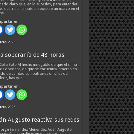
ado claro que, en lo sucesivo, para entender
ue ocurre en el país se requiere un marco en el
 se…
partir en:
rero, 2026
a soberanía de 48 horas
Celia Soto Al hecho innegable de que el clima
os obedece, de que se encuentra inmerso en
iclo de cambio con patrones difíciles de
ecir, hay que…
partir en:
rero, 2026
án Augusto reactiva sus redes
 Jorge Fernández Menéndez Adán Augusto
z dejó la coordinación del grupo