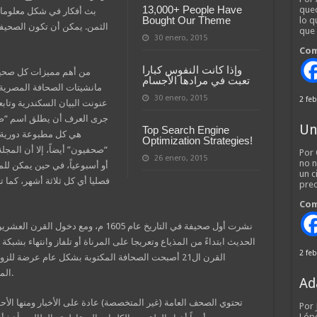
13,000+ People Have
qued
بث أفكار في شكل معلومات
Bought Our Theme
lo q
الثمن. يمكن أن تكون الصحيف
que
30 enero, 2015
Com
وإذا كانت النفوس كبارا
من أهم مميزات كل صحيفة 
تعبت في مرادها الأجسام
مانشيتات الصحافة المصرية ال
30 enero, 2015
2 feb
عنونت البيان السكندرية وتاب
جرى العرف أن يطلق اسم “صحيف
Un
Top Search Engine
هي كل مطبوعة دورية، و
Optimization Strategies!
“صحفيون” أيضاً، إلا أن المجل
Por 
26 enero, 2015
no n
أو أسبوعياً، في حين يمكن للمج
un c
فصليا أي كل ثلاثة أشهر، كما 
pred
Com
نشرت أول صحيفة في التاريخ عام 1605 م، 
الحديث ابتداءً من المذياع وتعريجا على المرناة أو تلفاز وانتهاء بشبكة
2 feb
القرن ال21 أصبحت الصحافة المكتوبة بشكل عام عرضة لل
المعلوماتية والتي يعتبر الإنترنت الفضاء الرئيسي لها.
Ad
تحتوي الصحف العامة (غير المتخصصة) عادة على الأخبار ومنها الأح
Por
Lópe