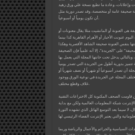
 وإعلانات، وعادة ما تطبع نسخة علي ورق زهيد
ة صحيفة عامة أو متخصصة، وقد تصدر دورية مثل
أن تكون يومياً أو أسبوعياً.
هى العنونة أو المانشيت مثلا يقال معنونات أو
يوم عنونت الأخبار أو الأهرام القاهرية كذا بينما
عتها بنفس العنونة صحيفة الشاهد الأقصرية وهكذا
ة” على “الجريدة”، إلا أنه علمياً فإن الصحيفة
بالتالي يدخل تحت خانتها المجلة التي يعمل بها
ة تتميز بدورية أطول من الجريدة التي تصدر يومياً
لة أن تصدر أسبوعياً أو شهرياً أو نصف شهرياً أو
تختلف المجلة عن الجريدة في نوعية الورق ووجود
غلاف وقطع مختلف.
ومع دخول القرن العشرين قاومت الصحف المكتوبة كل الاختراعات التقنية
 الإنترنت شبكة المعلومات العالمية ولكن مع بداية
زوال، لا سيما بعد التوسع الهائل الذي تشهده الثورة
داث السياسية والجرائم والأعمال والرياضة وربما