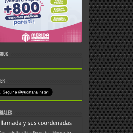
BOOK
TER
RIALES
 llamada y sus coordenadas
Armando Ríos Piter Respecto a México, ha