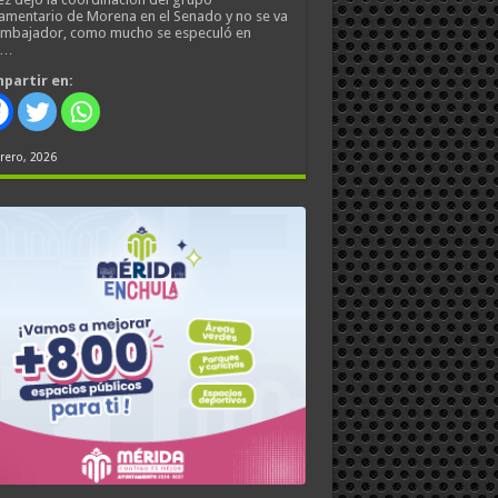
amentario de Morena en el Senado y no se va
embajador, como mucho se especuló en
s…
partir en:
rero, 2026