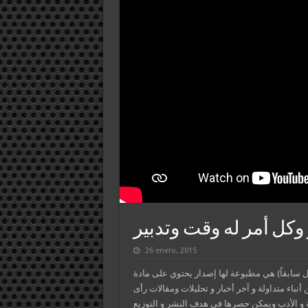
 وكل أمر له وقت وتدبير
26 enero, 2015
ال سابقاً) هي مطبوعة لها إصدار يحتوي على مادة
أنباء متداولة و آخر أخبار و تحليلات ومقالات رأى
 و الأدب ويمكن حصرها في هدف النشر و التوزيع