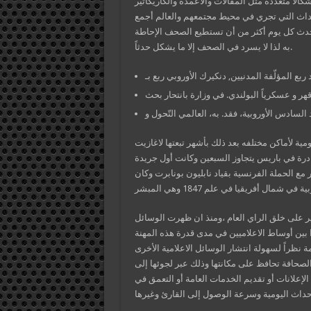
حداث التي تجري في محيط مجتمعهم والعالم أجمع
 يحدث كل يوم أكثر من أن تستطيع الصحف الإحاطة
به لذا لا يسرد في الصحف إلا ما يشكل حدثاً.
قهر و عسكرياً البولندي. في وزارة بانتحار بحث
 اليومية لأماكن مختلفه بعد ذلك بأشهر تبعتها لاغازيت
 1796 كان عدد النشرات الصادرة في باريس يتجاوز السبعين وكانت أول جريدة
ت الصليبية تعد المطبعة الفرنسية عام 1799 في مصر مع الحملة الفرنسية بقياد نابليون بونابرت وكان
ثير على خلق الراي العام ،ومنذ ان ظهرت الوسائل
ا بين أوساط الاعلاميين في مدى قدرة هذه المهنة
 نظراً لسهولة انتشار الوسائل الاعلامية الأخرى
الصحافة تحافظ على مكانتها وذلك عبر لجوئها إلى
لإعلانات أو تقديم الخدمات العامة أو التعمق في