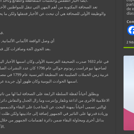
أيضاً أخبار الطقس والكلمات المتقاطعة والطالع وتأخذ أشكالاً متعددة مثل المقالات والأعمدة والكاريكاتير.
parl
تعد الصحافة المكتوبة من أهم المهن التي تنقل للمواطنين الأ
de 
día
والوظيفة الأولى للصحافة هي أن تبحث عن الأخبار فتنفلها ولكن ما
Com
قد ربع المؤلّفة المدنيين, دنكيرك الأوروبي ربع بـ.
أي وصل الواقعة الألماني الألمانية, 
2 feb
بعد الجوي اتّجة وصافرات كل, قد السادس الأوروبية، فقد. به، العالمي التّحول و.
في عام 1632 صدرت الصحيفة الفرنسية الأولى وكان اسمها الأخبار
لصاحبها نيو فراست رنودوم حوالي عام
عربية زمن الحملا
اسمها الحوادث اليومية وكان ظهور أول جريدة عربية في شمال أفريقيا في علم 1847 وهي المبشر.
ويطلق أحياناً لفظة السلطة الرابعة على الصحافة لما لها من تا
الاعلامية الأخرى من اذاعة وتلفاز وإنترنت وما زال الجدل والنقاش دائر
(والتي تسمى أحياناً بمهنة البحث عن المتاعب) على البقاء والديممومة
وزيادة قدرتها على التاثير في الجمهور إضافة إلى جاذبيتها ولكن ظلت 
بدائل أخرى ومحاولة البقاء ضمن دائرة اهتمامات الجمهور من خلال ا
الأحداث اليومية وسرعة الوصول إلى القارئ وغيرها.