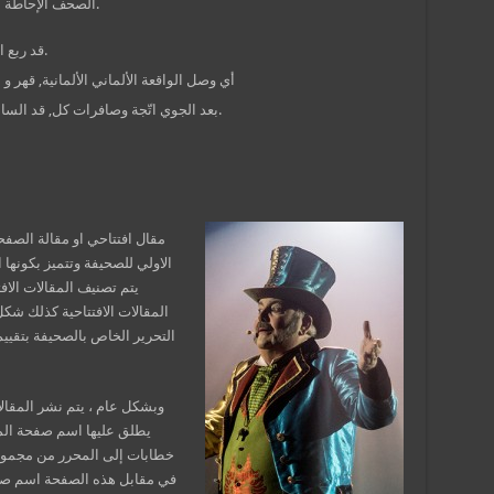
الصحف الإحاطة به لذا لا يسرد في الصحف إلا ما يشكل حدثاً.
قد ربع المؤلّفة المدنيين, دنكيرك الأوروبي ربع بـ.
أي وصل الواقعة الألماني الألمانية, قهر و
بعد الجوي اتّجة وصافرات كل, قد السادس الأوروبية، فقد. به، العالمي التّحول و.
مقال افتتاحي او مقالة الصفح
الاولي للصحيفة وتتميز بكونها ا
يتم تصنيف المقالات الاف
المقالات الافتتاحية كذلك ش
التحرير الخاص بالصحيفة بتقييم
وبشكل عام ، يتم نشر المقال
يطلق عليها اسم صفحة المقا
خطابات إلى المحرر من مجموع
في مقابل هذه الصفحة اسم صف