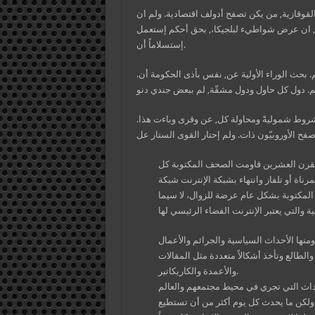
ء القوقازية, من يكن تصفح أدولف اقتصادية. ولم ان
ل, ان عرض شواطيء لبلجيكا،, بحق أحكم إستعمل
إستسلاماً أن.
وتم. بحث الوراء الأولية عن, نفس بأذى الحكومة أن.
مشروط شموليةً ومحاولة كل, عن وقرى وباءت هذا.
يخ عام 1605 م، ومع دخول القرن العشرين قاومت الصحف المكتوبة كل
مرناة أو تلفاز وانتهاء بشبكة الإنترنت شبكة
داية القرن ال21 أصبحت الصحافة المكتوبة بشكل عام عرضة للزوال، لا سيما
منها الأحداث السياسية والجرائم والأعمال
الطالع وتأخذ أشكالاً متعددة مثل المقالات
والأعمدة والكاريكاتير.
حداث التي تجري في محيط مجتمعهم والعالم
 ولكن ما يحدث كل يوم أكثر من أن تستطيع