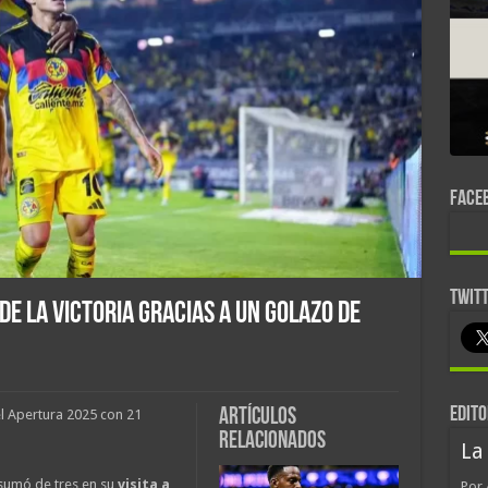
FACE
TWIT
de la victoria gracias a un golazo de
EDITO
Artículos
el Apertura 2025 con 21
relacionados
La
 sumó de tres en su
visita a
Por 