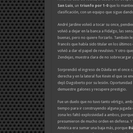
San Luis
, un
triunfo por 1-0
que lo mantien
clasificación, con un equipo que sigue dand
André Jardine volvió a tocar su once, pendie
volvió a dejar en la banca a Fidalgo, las se
buenas, pero no quiere forzarlo. También le
francés que había sido titular en los últimos
volvió a dar el papel de revulsivo. Y otro qu
Zendejas, muestra clara de no sobrecargar 
Sorprendió el ingreso de Dávila en el once 
derecha y en la lateral fue Kevin el que se 
dejó Dagoberto por su lesión. Oportunidad 
demuestre galones y recupere prestigio.
Fue un duelo que no tuvo tanto vértigo, am
tiempo para ir construyendo alguna jugada d
zona les faltó explosividad a ambos, porqu
presumieron de mucho orden en defensa. Y si
América era sumar una baja más, porque
Bú