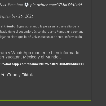
Plus
Premium
pic.twitter.com/WMmYdAiu6d
September 25, 2025
el triunfo
. Sigue apretando la pelea en la parte alta de la
l sábado tiene el segundo clásico ahora ante Pumas, una semana
jar en claro que lo dé Chivas fue un accidente. Información
gram y WhatsApp mantente bien informado
n en Yucatán, México y el Mundo…
s://whatsapp.com/channel/0029Va4U2E5DuMRdGhKr033i
YouTube
y
Tiktok