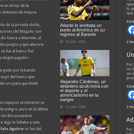
qued
e en el top de la
lo q
o síntomas de mejora.
que
Com
nte de la jornada doble,
Atlante le arrebata un
punto al América en su
nsaciones del Maguito son
regreso al Banorte
 dio banca a Maximin, el
25 julio, 2026
2 feb
 dos juegos y que ahora le
e se fue al banco fue
Un
a ningún jugador.
Por 
no n
cargado por la banda
un c
encargó del hueco que
pred
Alejandro Cárdenas, un
de oro para que Kevin
delantero azulcrema con
Com
el deporte y el
americanismo en la
sangre
bos equipos se tomaron su
23 julio, 2026
2 feb
e peligro, pero en la última
e las dos escuadras
Ad
 algo le faltaba a este
falo Aguirre
se fue del
Por
Lópe