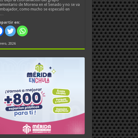
amentario de Morena en el Senado y no se va
embajador, como mucho se especuló en
s…
partir en:
rero, 2026