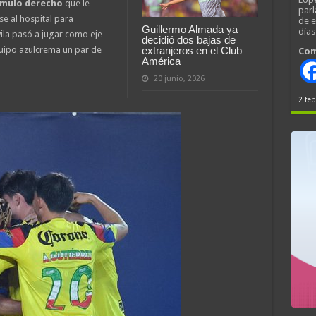
ómulo derecho
que le
parl
e al hospital para
de 
Guillermo Almada ya
día
ila pasó a jugar como eje
decidió dos bajas de
quipo azulcrema un par de
extranjeros en el Club
Com
América
20 junio, 2026
2 feb