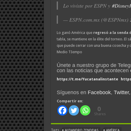
Lo viviste por ESPN y
#Disney
— ESPN.com.mx (@ESPNmx)
Lo ganó América que
regresó a la senda d
tabla, se mantiene en la élite del torneo. E
que puede cerrar con una buena cosecha y de
Medio TIempo
Únete a nuestro grupo de Tele
con las noticias que acontece
https://t.me/Yucatanalinstante
http
Síguenos en
Facebook
,
Twitter,
Compartir en:
0
Shares
Tags
ALEJANDRO ZENDEJAS
AMÉRICA