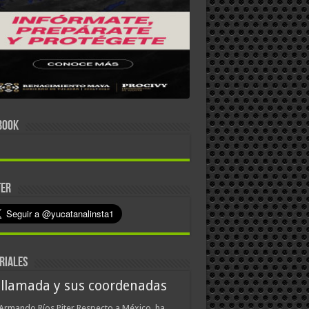
BOOK
TER
RIALES
 llamada y sus coordenadas
Armando Ríos Piter Respecto a México, ha