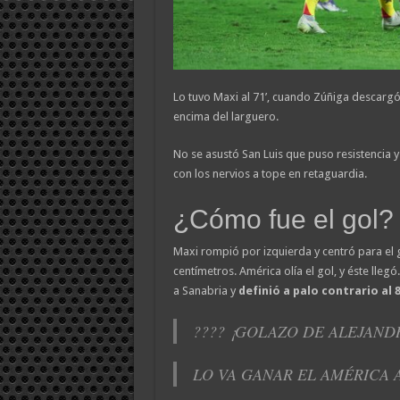
Lo tuvo Maxi al 71’, cuando Zúñiga descargó 
encima del larguero.
No se asustó San Luis que puso resistencia 
con los nervios a tope en retaguardia.
¿Cómo fue el gol?
Maxi rompió por izquierda y centró para el g
centímetros. América olía el gol, y éste llegó
a Sanabria y
definió a palo contrario al 8
???? ¡GOLAZO DE ALEJANDR
LO VA GANAR EL AMÉRICA AL