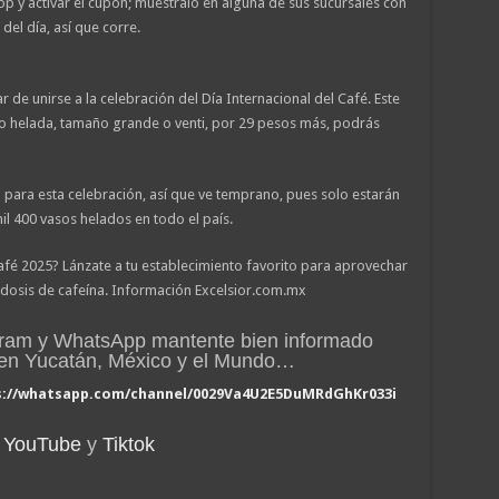
p y activar el cupón; muéstralo en alguna de sus sucursales con
 del día, así que corre.
r de unirse a la celebración del Día Internacional del Café. Este
e o helada, tamaño grande o venti, por 29 pesos más, podrás
 para esta celebración, así que ve temprano, pues solo estarán
il 400 vasos helados en todo el país.
afé 2025? Lánzate a tu establecimiento favorito para aprovechar
dosis de cafeína. Información Excelsior.com.mx
gram y WhatsApp mantente bien informado
n en Yucatán, México y el Mundo…
s://whatsapp.com/channel/0029Va4U2E5DuMRdGhKr033i
YouTube
y
Tiktok