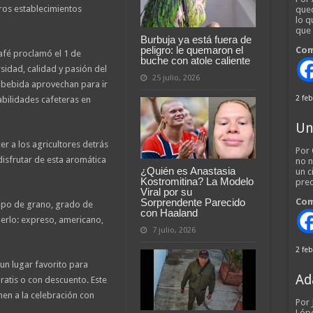
ros establecimientos
qued
lo q
que
Burbuja ya está fuera de
peligro: le quemaron el
Com
afé proclamó el 1 de
buche con atole caliente
sidad, calidad y pasión del
25 julio, 2026
a bebida aprovechan para ir
2 feb
abilidades cafeteras en
Un
r a los agricultores detrás
Por 
 disfrutar de esta aromática
no n
¿Quién es Anastasia
un c
Kostromitina? La Modelo
pred
Viral por su
Sorprendente Parecido
Com
tipo de grano, grado de
con Haaland
erlo: expreso, americano,
7 julio, 2026
2 feb
un lugar favorito para
Ad
ratis o con descuento. Este
nen a la celebración con
Por
Lópe