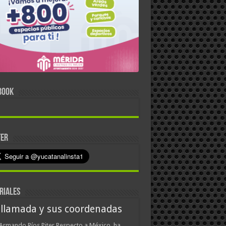
BOOK
TER
RIALES
 llamada y sus coordenadas
Armando Ríos Piter Respecto a México, ha