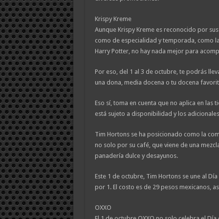
Krispy Kreme
Aunque Krispy Kreme es reconocido por sus
como de especialidad y temporada, como la
Harry Potter, no hay nada mejor para acomp
Por eso, del 1 al 3 de octubre, te podrás ll
una dona, media docena o tu docena favorit
Eso sí, toma en cuenta que no aplica en las
está sujeto a disponibilidad y los adiciona
Tim Hortons se ha posicionado como la comp
no solo por su café, que viene de una mezcl
panadería dulce y desayunos.
Este 1 de octubre, Tim Hortons se une al Día
por 1. El costo es de 29 pesos mexicanos, a
OXXO
El 1 de octubre OXXO no solo celebra el Día 