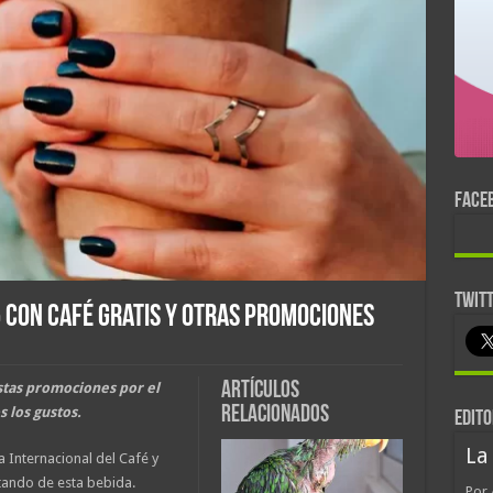
FACE
TWIT
5 con café gratis y otras promociones
Artículos
estas promociones por el
relacionados
s los gustos.
EDITO
La
a Internacional del Café y
tando de esta bebida.
Por 