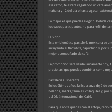
esa razón, te estará regalando un café americ
mañana y 12 del día o hasta agotar existenci
Lo mejor es que puedes elegir tu bebida calie
los vasos participantes, no para refill de ter
El Globo
Esta emblemática pastelería mexicana se une
incluyendo el flat white, capuchino y, por s
mejor acompañado de café.
La promoción será válida únicamente hoy, 1
precio, así que puedes combinar como mejo
Pastelerías Esperanza
En los últimos años, la Esperanza dejó de se
helados, snacks, tamales, chilaquiles y, por 
del Día Internacional del Café.
Para que no te quedes con el antojo, recibirá