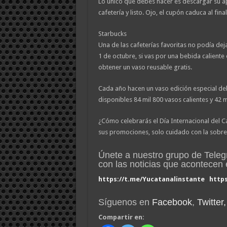
Lo único que debes hacer es descargar su ap
cafetería y listo. Ojo, el cupón caduca al final
Starbucks
Una de las cafeterías favoritas no podía deja
1 de octubre, si vas por una bebida calient
obtener un vaso reusable gratis.
Cada año hacen un vaso edición especial del
disponibles 84 mil 800 vasos calientes y 42 m
¿Cómo celebrarás el Día Internacional del C
sus promociones, solo cuidado con la sobre
Únete a nuestro grupo de Tele
con las noticias que acontece
https://t.me/Yucatanalinstante
http
Síguenos en
Facebook
,
Twitter,
Compartir en: