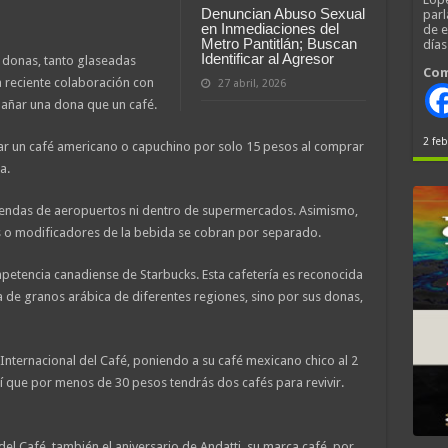
Denuncian Abuso Sexual
parl
en Inmediaciones del
de 
Metro Pantitlán; Buscan
día
Identificar al Agresor
 donas, tanto glaseadas
Com
 reciente colaboración con
27 abril, 2026
añar una dona que un café.
2 feb
evar un café americano o capuchino por solo 15 pesos al comprar
a.
 tiendas de aeropuertos ni dentro de supermercados. Asimismo,
les o modificadores de la bebida se cobran por separado.
etencia canadiense de Starbucks. Esta cafetería es reconocida
a de granos arábica de diferentes regiones, sino por sus donas,
 Internacional del Café, poniendo a su café mexicano chico al 2
sí que por menos de 30 pesos tendrás dos cafés para revivir.
del Café, también el aniversario de Andatti, su marca café, por