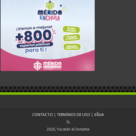
CONTACTO
|
TERMINOS DE USO
|
สล็อต
2026, Yucatán al Instante