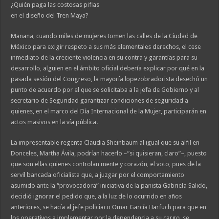
¿Quién paga las costosas pifias
en el diseño del Tren Maya?
Mañana, cuando miles de mujeres tomen las calles de la Ciudad de
México para exigir respeto a sus más elementales derechos, el cese
inmediato de la creciente violencia en su contra y garantías para su
desarrollo, alguien en el ámbito oficial debería explicar por qué en la
pasada sesión del Congreso, la mayoría lopezobradorista desechó un
punto de acuerdo por el que se solicitaba a la jefa de Gobierno y al
secretario de Seguridad garantizar condiciones de seguridad a
quienes, en el marco del Día Internacional de la Mujer, participarán en
actos masivos en la vía pública.
La impresentable regenta Claudia Sheinbaum al igual que su alfil en
Donceles, Martha Ávila, podrían hacerlo –“si quisieran, claro”–, puesto
que son ellas quienes controlan mente y corazón, el voto, pues de la
servil bancada oficialista que, a juzgar por el comportamiento
asumido ante la “provocadora” iniciativa de la panista Gabriela Salido,
decidió ignorar el pedido que, a la luz de lo ocurrido en años
anteriores, se hacía al jefe policiaco Omar García Harfuch para que en
los operativos a implementar por la dependencia a su cargo, se