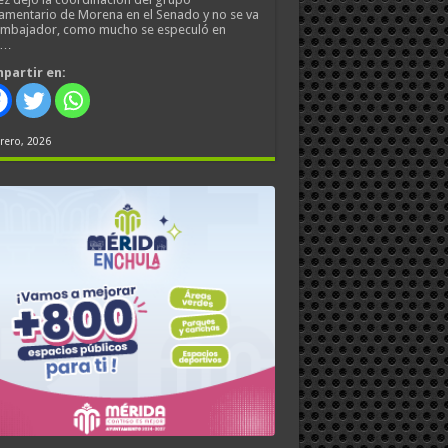
amentario de Morena en el Senado y no se va
embajador, como mucho se especuló en
s…
partir en:
rero, 2026