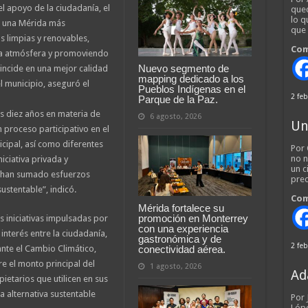
l apoyo de la ciudadanía, el
qued
lo q
e una Mérida más
que
s limpias y renovables,
Com
 la atmósfera y promoviendo
Nuevo segmento de
l incide en una mejor calidad
mapping dedicado a los
l municipio, aseguró el
Pueblos Indígenas en el
2 feb
Parque de la Paz.
s diez años en materia de
6 agosto, 2026
Un
n proceso participativo en el
cipal, así como diferentes
Por 
no n
niciativa privada y
un c
e han sumado esfuerzos
pred
stentable”, indicó.
Com
Mérida fortalece su
promoción en Monterrey
s iniciativas impulsadas por
con una experiencia
nterés entre la ciudadanía,
gastronómica y de
2 feb
conectividad aérea.
ante el Cambio Climático,
e el monto principal del
1 agosto, 2026
Ad
pietarios que utilicen en sus
 alternativa sustentable
Por
Lópe