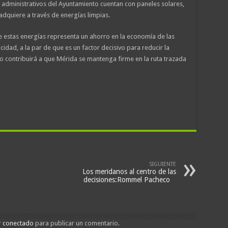
s administrativos del Ayuntamiento cuentan con paneles solares,
 adquiere a través de energías limpias.
 estas energías representa un ahorro en la economía de las
cidad, a la par de que es un factor decisivo para reducir la
o contribuirá a que Mérida se mantenga firme en la ruta trazada
SIGUIENTE
Los meridanos al centro de las
decisiones:Rommel Pacheco
r
conectado
para publicar un comentario.