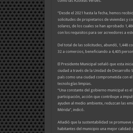
como las Azoteas Verdes.
“Desde el 2021 hasta la fecha, hemos recibi
solicitudes de propietarios de viviendas y 
solares, de los cuales se han aprobado 1,4
con los requisitos para ser acreedores a est
Del total de las solicitudes, abundó, 1,448 
32 a comercios, beneficiando a 4,405 perso
El Presidente Municipal señaló que esta inicia
ciudad a través de la Unidad de Desarrollo 
país como una ciudad comprometida con el c
tecnologías limpias.
“Una constante del gobierno municipal es e
participación, acción que contribuye a imp
ayuden al medio ambiente, reduzcan las emis
Mérida”, indicó.
Añadió que la sustentabilidad se promueve 
habitantes del municipio una mejor calidad d