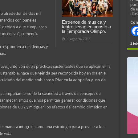
parl
de 
do alrededor de dos mil
día
comercios con paneles
Estrenos de música y
Com
teatro llegan en agosto a
80 debido a que cumplieron
la Temporada Olimpo.
e incentivo”, comentó.
1 agosto, 2026
2 feb
corresponden a residencias y
nas.
tiva, junto con otras prácticas sustentables que se aplican en la
Sustentable, hace que Mérida sea reconocida hoy en día en el
uidado del medio ambiente y líder en la adopción y uso de
l acompañamiento de la sociedad a través de consejos de
ulsar mecanismos que nos permitan generar condiciones que
iones de CO2 y mitiguen los efectos del cambio climático en
de manera integral, como una estrategia para proveer a los
e vida.