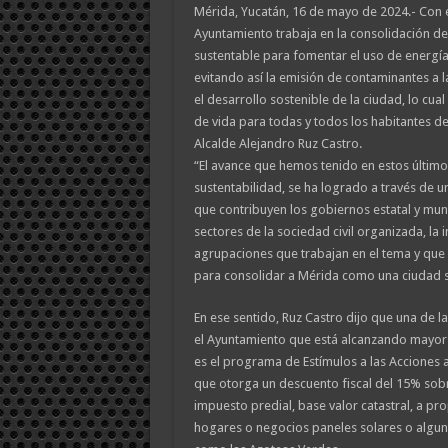
Mérida, Yucatán, 16 de mayo de 2024.- Con e
Ayuntamiento trabaja en la consolidación d
sustentable para fomentar el uso de energía
evitando así la emisión de contaminantes a
el desarrollo sostenible de la ciudad, lo cua
de vida para todas y todos los habitantes de
Alcalde Alejandro Ruz Castro.
“El avance que hemos tenido en estos último
sustentabilidad, se ha logrado a través de u
que contribuyen los gobiernos estatal y muni
sectores de la sociedad civil organizada, la i
agrupaciones que trabajan en el tema y qu
para consolidar a Mérida como una ciudad su
En ese sentido, Ruz Castro dijo que una de la
el Ayuntamiento que está alcanzando mayor i
es el programa de Estímulos a las Acciones 
que otorga un descuento fiscal del 15% sobr
impuesto predial, base valor catastral, a pro
hogares o negocios paneles solares o alguna