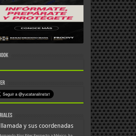
BOOK
TER
RIALES
 llamada y sus coordenadas
Armando Ríos Piter Respecto a México, ha