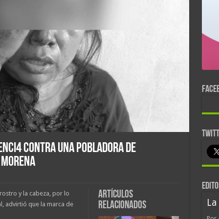
FACE
TWIT
lenci4 contra una pobladora de
e Morena
EDITO
Artículos
ostro y la cabeza, por lo
La
relacionados
l, advirtió que la marca de
Por 