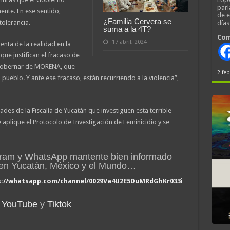
parl
nte. En ese sentido,
de 
¿Familia Cervera se
tolerancia.
día
suma a la 4T?
Com
17 abril, 2024
nta de la realidad en la
ue justifican el fracaso de
e gobernar de MORENA, que
2 feb
pueblo. Y ante ese fracaso, están recurriendo a la violencia”,
des de la Fiscalía de Yucatán que investiguen esta terrible
 aplique el Protocolo de Investigación de Feminicidio y se
gram y WhatsApp mantente bien informado
n en Yucatán, México y el Mundo…
s://whatsapp.com/channel/0029Va4U2E5DuMRdGhKr033i
YouTube
y
Tiktok