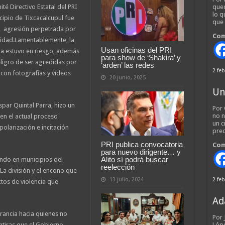
té Directivo Estatal del PRI
qued
lo q
ipio de Tixcacalcupul fue
que
e, agresión perpetrada por
Com
lidad.Lamentablemente, la
Usan oficinas del PRI
da estuvo en riesgo, además
para show de ‘Shakira’ y
ligro de ser agredidas por
‘arden’ las redes
2 feb
con fotografías y vídeos
20 junio, 2025
Un
spar Quintal Parra, hizo un
Por 
no n
 en el actual proceso
un c
polarización e incitación
pred
PRI publica convocatoria
Com
para nuevo dirigente… y
Alito sí podrá buscar
ndo en municipios del
reelección
La división y el encono que
13 julio, 2024
2 feb
tos de violencia que
Ad
lerancia hacia quienes no
Por
ntiras que el Gobierno
Lópe