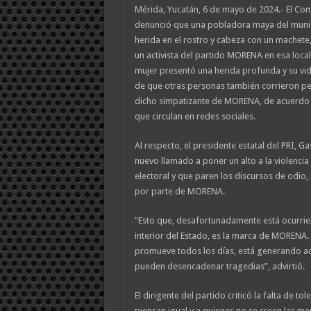
Mérida, Yucatán, 6 de mayo de 2024.- El Comi
denunció que una pobladora maya del munic
herida en el rostro y cabeza con un machet
un activista del partido MORENA en esa loca
mujer presentó una herida profunda y su vi
de que otras personas también corrieron pe
dicho simpatizante de MORENA, de acuerdo 
que circulan en redes sociales.
Al respecto, el presidente estatal del PRI, Ga
nuevo llamado a poner un alto a la violencia
electoral y que paren los discursos de odio, 
por parte de MORENA.
“Esto que, desafortunadamente está ocurrie
interior del Estado, es la marca de MORENA. 
promueve todos los días, está generando ac
pueden desencadenar tragedias”, advirtió.
El dirigente del partido criticó la falta de to
piensan igual y a quienes no se creen las me