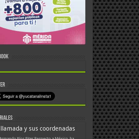
BOOK
TER
RIALES
 llamada y sus coordenadas
Armando Ríos Piter Respecto a México, ha