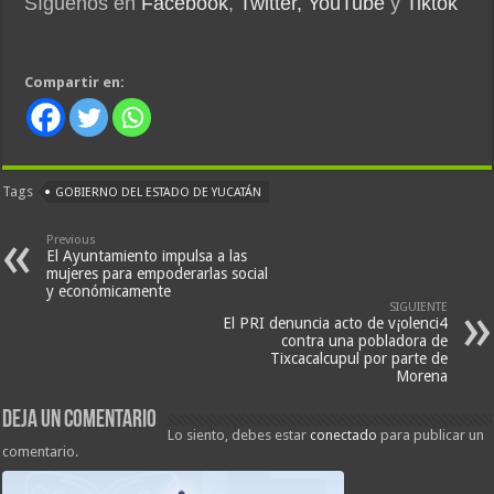
Síguenos en
Facebook
,
Twitter,
YouTube
y
Tiktok
Compartir en:
Tags
GOBIERNO DEL ESTADO DE YUCATÁN
Previous
El Ayuntamiento impulsa a las
mujeres para empoderarlas social
y económicamente
SIGUIENTE
El PRI denuncia acto de v¡olenci4
contra una pobladora de
Tixcacalcupul por parte de
Morena
Deja un comentario
Lo siento, debes estar
conectado
para publicar un
comentario.