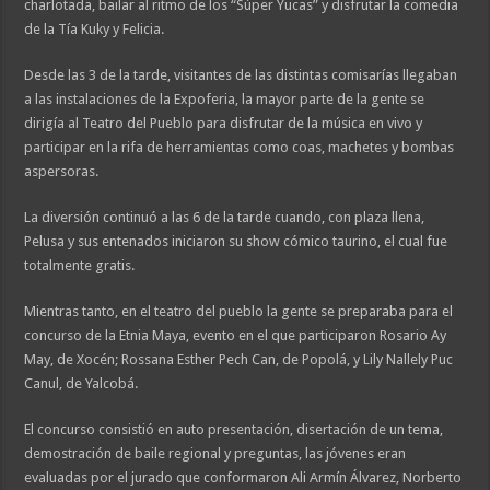
charlotada, bailar al ritmo de los “Súper Yucas” y disfrutar la comedia
de la Tía Kuky y Felicia.
Desde las 3 de la tarde, visitantes de las distintas comisarías llegaban
a las instalaciones de la Expoferia, la mayor parte de la gente se
dirigía al Teatro del Pueblo para disfrutar de la música en vivo y
participar en la rifa de herramientas como coas, machetes y bombas
aspersoras.
La diversión continuó a las 6 de la tarde cuando, con plaza llena,
Pelusa y sus entenados iniciaron su show cómico taurino, el cual fue
totalmente gratis.
Mientras tanto, en el teatro del pueblo la gente se preparaba para el
concurso de la Etnia Maya, evento en el que participaron Rosario Ay
May, de Xocén; Rossana Esther Pech Can, de Popolá, y Lily Nallely Puc
Canul, de Yalcobá.
El concurso consistió en auto presentación, disertación de un tema,
demostración de baile regional y preguntas, las jóvenes eran
evaluadas por el jurado que conformaron Ali Armín Álvarez, Norberto