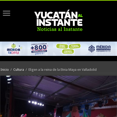
Inicio
/
Cultura
/
Eligen a la reina de la Etnia Maya en Valladolid