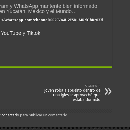
gram y WhatsApp mantente bien informado
n en Yucatán, México y el Mundo…
s://whatsapp.com/channel/0029Va4U2E5DuMRdGhKr033i
YouTube
y
Tiktok
SIGUIENTE
Joven roba a abuelito dentro de
una iglesia; aprovechó que
estaba dormido
r
conectado
para publicar un comentario.