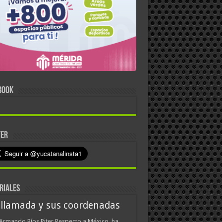
BOOK
TER
RIALES
 llamada y sus coordenadas
Armando Ríos Piter Respecto a México, ha