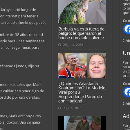
qued
lo q
Kirby murió luego de
que
r internet para tenerla
Com
erra; esto fue lo que pasó.
Burbuja ya está fuera de
peligro: le quemaron el
hombre de 38 años de edad
buche con atole caliente
 desde hace unas semanas se
2 feb
25 julio, 2026
ó en conseguir unas para
Un
Por 
stábamos juntos, dijo su
no n
un c
pred
¿Quién es Anastasia
Com
a medios locales que Mark
Kostromitina? La Modelo
e cuidarlas y tener algo de
Viral por su
Sorprendente Parecido
rdido por una de ellas.
con Haaland
2 feb
7 julio, 2026
Ad
añas, Mark Anthony Kirby
ió al doctor. Una semana
Por
s:
Lópe