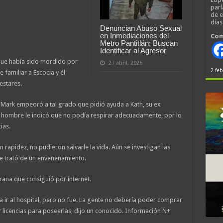
parl
de 
día
Denuncian Abuso Sexual
en Inmediaciones del
Com
Metro Pantitlán; Buscan
Identificar al Agresor
 que había sido mordido por
27 abril, 2026
2 feb
 familiar a Escocia y él
estares.
e Mark empeoró a tal grado que pidió ayuda a Kath, su ex
El hombre le indicó que no podía respirar adecuadamente, por lo
ias.
rapidez, no pudieron salvarle la vida. Aún se investigan las
se trató de un envenenamiento.
aña que consiguió por internet.
ía ir al hospital, pero no fue. La gente no debería poder comprar
r licencias para poseerlas, dijo un conocido. Información N+