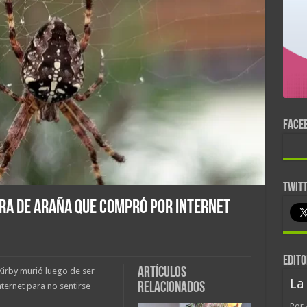
FACE
TWIT
a de Araña que Compró por Internet
EDITO
Artículos
irby murió luego de ser
La
relacionados
ternet para no sentirse
Por 