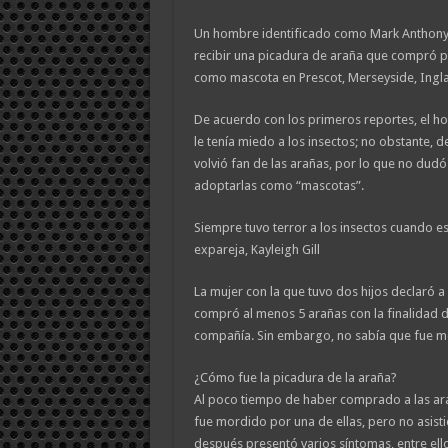
Un hombre identificado como Mark Anthony 
recibir una picadura de araña que compró po
como mascota en Prescot, Merseyside, Inglat
De acuerdo con los primeros reportes, el 
le tenía miedo a los insectos; no obstante,
volvió fan de las arañas, por lo que no dud
adoptarlas como “mascotas”.
Siempre tuvo terror a los insectos cuando e
expareja, Kayleigh Gill
La mujer con la que tuvo dos hijos declaró 
compró al menos 5 arañas con la finalidad d
compañía. Sin embargo, no sabía que fue mo
¿Cómo fue la picadura de la araña?
Al poco tiempo de haber comprado a las ar
fue mordido por una de ellas, pero no asist
después presentó varios síntomas, entre ello