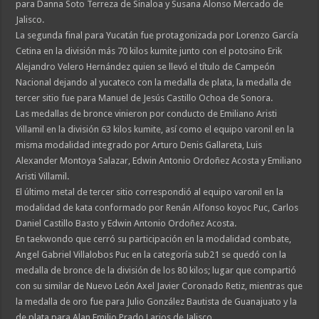
para Danna Soto Terreza de Sinaloa y Susana Alonso Mercado de
Jalisco.
La segunda final para Yucatán fue protagonizada por Lorenzo García
Cetina en la división más 70 kilos kumite junto con el potosino Erik
Alejandro Velero Hernández quien se llevó el título de Campeón
Nacional dejando al yucateco con la medalla de plata, la medalla de
tercer sitio fue para Manuel de Jesús Castillo Ochoa de Sonora.
Las medallas de bronce vinieron por conducto de Emiliano Aristi
Villamil en la división 63 kilos kumite, así como el equipo varonil en la
misma modalidad integrado por Arturo Denis Gallareta, Luis
Alexander Montoya Salazar, Edwin Antonio Ordoñez Acosta y Emiliano
Aristi Villamil.
El último metal de tercer sitio correspondió al equipo varonil en la
modalidad de kata conformado por Renán Alfonso koyoc Puc, Carlos
Daniel Castillo Basto y Edwin Antonio Ordoñez Acosta.
En taekwondo que cerró su participación en la modalidad combate,
Angel Gabriel Villalobos Puc en la categoría sub21 se quedó con la
medalla de bronce de la división de los 80 kilos; lugar que compartió
con su similar de Nuevo León Axel Javier Coronado Retiz, mientras que
la medalla de oro fue para Julio González Bautista de Guanajuato y la
de plata para Alan Emilio Prado Larios de Jalisco.