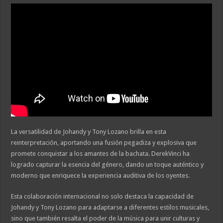
La versatilidad de Johandy y Tony Lozano brilla en esta
reinterpretación, aportando una fusión pegadiza y explosiva que
promete conquistar a los amantes de la bachata. DerekVinci ha
logrado capturar la esencia del género, dando un toque auténtico y
moderno que enriquece la experiencia auditiva de los oyentes.
Esta colaboración internacional no solo destaca la capacidad de
Johandy y Tony Lozano para adaptarse a diferentes estilos musicales,
sino que también resalta el poder de la música para unir culturas y