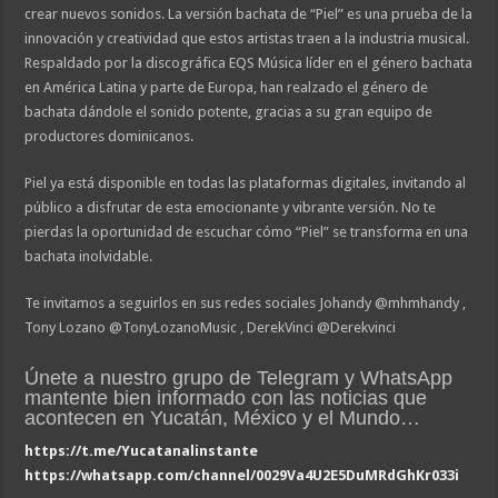
crear nuevos sonidos. La versión bachata de “Piel” es una prueba de la
innovación y creatividad que estos artistas traen a la industria musical.
Respaldado por la discográfica EQS Música líder en el género bachata
en América Latina y parte de Europa, han realzado el género de
bachata dándole el sonido potente, gracias a su gran equipo de
productores dominicanos.
Piel ya está disponible en todas las plataformas digitales, invitando al
público a disfrutar de esta emocionante y vibrante versión. No te
pierdas la oportunidad de escuchar cómo “Piel” se transforma en una
bachata inolvidable.
Te invitamos a seguirlos en sus redes sociales Johandy @mhmhandy ,
Tony Lozano @TonyLozanoMusic , DerekVinci @Derekvinci
Únete a nuestro grupo de Telegram y WhatsApp
mantente bien informado con las noticias que
acontecen en Yucatán, México y el Mundo…
https://t.me/Yucatanalinstante
https://whatsapp.com/channel/0029Va4U2E5DuMRdGhKr033i