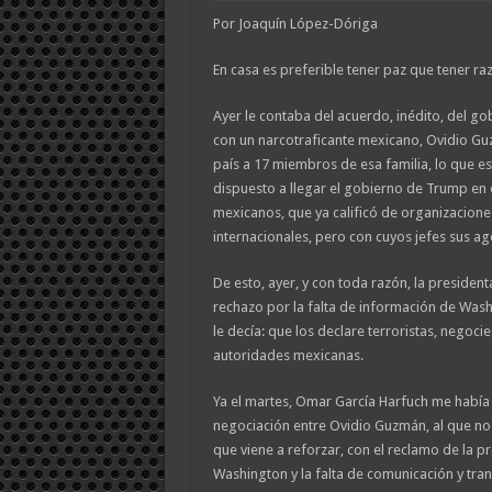
Por
Joaquín López-Dóriga
En casa es preferible tener paz que tener raz
Ayer le contaba del acuerdo, inédito, del g
con un narcotraficante mexicano, Ovidio Guz
país a 17 miembros de esa familia, lo que es
dispuesto a llegar el gobierno de Trump en 
mexicanos, que ya calificó de organizaciones
internacionales, pero con cuyos jefes sus ag
De esto, ayer, y con toda razón, la preside
rechazo por la falta de información de Wash
le decía: que los declare terroristas, negocie
autoridades mexicanas.
Ya el martes, Omar García Harfuch me habí
negociación entre Ovidio Guzmán, al que no
que viene a reforzar, con el reclamo de la p
Washington y la falta de comunicación y tran