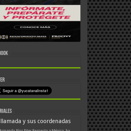
BOOK
TER
RIALES
 llamada y sus coordenadas
Armando Ríos Piter Respecto a México, ha