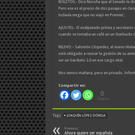
BOLETOS.- Dice Noroña que el Senado le dio
Pero ese es el precio de dos pasajes en cla
todavía niega que no viajó en Premier;
AJUSTES.- El exdiputado priísta y secretario
cuando se tomaba un café en un Starbucks d
RELEVO.– Salomón Céspedes, el nuevo titular 
está obligado a revisar la gestión de su an
ser un Garduño 2.0 en ese cargo vital.
Nos vemos mañana, pero en privado. Infor
Compartir en:
0
Shares
Tags
JOAQUÍN LÓPEZ DÓRIGA
Previous
Ahora quiere ser española