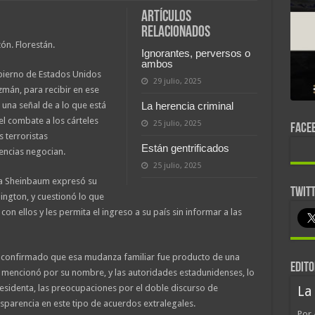
Artículos
relacionados
ón. Florestán.
Ignorantes, perversos o
ambos
obierno de Estados Unidos
29 julio, 2025
mán, para recibir en ese
 una señal de a lo que está
La herencia criminal
el combate a los cárteles
25 julio, 2025
FACE
 terroristas
Están gentrificados
encias negocian.
25 julio, 2025
nta Sheinbaum expresó su
TWIT
ington, y cuestionó lo que
 con ellos y les permita el ingreso a su país sin informar a las
a confirmado que esa mudanza familiar fue producto de una
EDITO
 mencionó por su nombre, y las autoridades estadunidenses, lo
residenta, las preocupaciones por el doble discurso de
La
sparencia en este tipo de acuerdos extralegales.
Por 