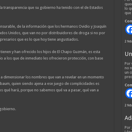
qued
a transparencia que su gobierno ha tenido con el de Estados
lo q
que
Com
nsurable, de la información que los hermanos Ovidio y Joaquín
ados Unidos, que van no por distribuidores de droga si no por
mpresarios que es lo que hoy tiene angustiados.
2 feb
ienen y han ofrecido los hijos de El Chapo Guzmán, es esta
Un
o a los que de inmediato les ofrecieron protección, con base
Por 
no n
un c
pred
r a dimensionar los nombres que van a revelar en un momento
inbaum, quien siendo ajena a ese juego de complicidades es
Com
os qué hará, porque no sabemos qué va a pasar, qué van a
2 feb
 gobierno.
Ad
Por
Lópe