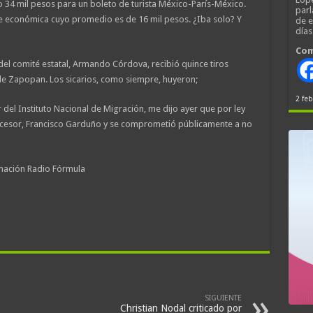
 34 mil pesos para un boleto de turista México-París-México.
parl
se económica cuyo promedio es de 16 mil pesos. ¿Iba solo? Y
de 
día
Com
 del comité estatal, Armando Córdova, recibió quince tiros
e Zapopan. Los sicarios, como siempre, huyeron;
2 feb
del Instituto Nacional de Migración, me dijo ayer que por ley
tecesor, Francisco Garduño y se comprometió públicamente a no
mación Radio Fórmula
SIGUIENTE
Christian Nodal criticado por