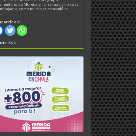
amentario de Morena en el Senado y no se va
embajador, como mucho se especuló en
s…
partir en:
rero, 2026