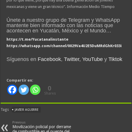
por lo que viene, porque hay una buena generación de jóvenes
mexicanas y viene un gran técnico”. Información Medio TIempo
Únete a nuestro grupo de Telegram y WhatsApp
mantente bien informado con las noticias que
acontecen en Yucatán, México y el Mundo…
https://t.me/Yucatanalinstante
https://whatsapp.com/channel/0029Va4U2E5DuMRdGhKr033i
Síguenos en
Facebook
,
Twitter,
YouTube
y
Tiktok
Compartir en:
0
Shares
Tags
JAVIER AGUIRRE
Previous
Movilización policial por derrame
de combustible en el puente del