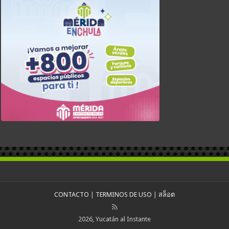
CONTACTO
|
TERMINOS DE USO
|
สล็อต
2026, Yucatán al Instante