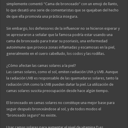
simplemente comentó “Cama de bronceado” con un emoji de llanto,
lo que desató una serie de comentaristas que se quejaban del hecho
de que ella promovía una práctica insegura.
Sin embargo, los defensores de la influencer no se hicieron esperar y
se apresuraron a señalar que la famosa podría estar usando una
cama de bronceado para tratar su psoriasis, una enfermedad
autoinmune que provoca zonas inflamadas y escamosas en la piel,
generalmente en el cuero cabelludo, los codos y las rodillas.
¿Cómo afectan las camas solares a la piel?
Las camas solares, como el sol, emiten radiación UVA y UVB. Aunque
la radiación UVB es responsable de las quemaduras solares, tanto la
radiación UVA como la UVB pueden dañar la piel. La utilización de
camas solares suscita preocupación desde hace algún tiempo.
El bronceado en camas solares no constituye una mejor base para
seguir después bronceándose al sol, y de todos modos el
“bronceado seguro” no existe.
Usar camas solares para aumentar el nivel de vitamina D es