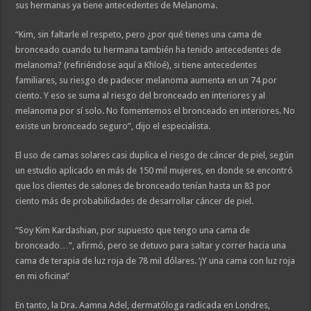
sus hermanas ya tiene antecedentes de Melanoma.
“Kim, sin faltarle el respeto, pero ¿por qué tienes una cama de
bronceado cuando tu hermana también ha tenido antecedentes de
melanoma? (refiriéndose aquí a Khloé), si tiene antecedentes
familiares, su riesgo de padecer melanoma aumenta en un 74 por
ciento. Y eso se suma al riesgo del bronceado en interiores y al
melanoma por sí solo. No fomentemos el bronceado en interiores. No
existe un bronceado seguro”, dijo el especialista.
El uso de camas solares casi duplica el riesgo de cáncer de piel, según
un estudio aplicado en más de 150 mil mujeres, en donde se encontró
que los clientes de salones de bronceado tenían hasta un 83 por
ciento más de probabilidades de desarrollar cáncer de piel.
“Soy Kim Kardashian, por supuesto que tengo una cama de
bronceado…”, afirmó, pero se detuvo para saltar y correr hacia una
cama de terapia de luz roja de 78 mil dólares. ‘¡Y una cama con luz roja
en mi oficina!’
En tanto, la Dra. Aamna Adel, dermatóloga radicada en Londres,