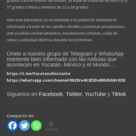
grados. Para el interior del estado, se esperan máximas de entre 35 y
37 grados Celsius y mínimas de 22 a 24 grados.
Ante este panorama, se recomienda a la población mantenerse
informada a través de los canales oficiales y extremar precauciones
ante posibles encharcamientos, inundaciones urbanas, caída de
ramas y actividad eléctrica durante las tormentas.
Únete a nuestro grupo de Telegram y WhatsApp
mantente bien informado con las noticias que
acontecen en Yucatán, México y el Mundo…
https://t.me/Yucatanalinstante
https://whatsapp.com/channel/0029Va4U2E5DuMRdGhKr033i
Síguenos en
Facebook
,
Twitter,
YouTube
y
Tiktok
Compartir en:
0
Shares