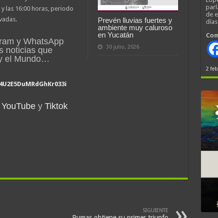
parl
 y las 16:00 horas, periodo
de 
vadas.
Prevén lluvias fuertes y
día
ambiente muy caluroso
en Yucatán
Com
gram y WhatsApp
30 julio, 2026
s noticias que
 y el Mundo…
2 feb
a4U2E5DuMRdGhKr033i
YouTube
y
Tiktok
SIGUIENTE
Pumas obtiene su primer triunfo