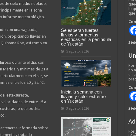
es de cielo medio nublado,
qued
lo q
incipalmente en la zona
que
imo informe meteorológico.
Com
nado con una vaguada,
Se esperan fuertes
lluvias y tormentas
ión, propiciando lluvias en
eléctricas en la península
e Quintana Roo, así como en
2 feb
de Yucatán
5 agosto, 2026
Un
uroso durante el día, con
Por 
n Mérida, y mínimas de 21 a
no n
un c
particularmente en el sur, se
pred
imas entre los 20 y 22 °C.
Com
Inicia la semana con
del este-sureste,
lluvias y calor extremo
en Yucatán
 velocidades de entre 15 a
costeras, lo que podría
3 agosto, 2026
2 feb
eco.
Ad
 mantenerse informada sobre
Por
temente y evitar la
Lópe