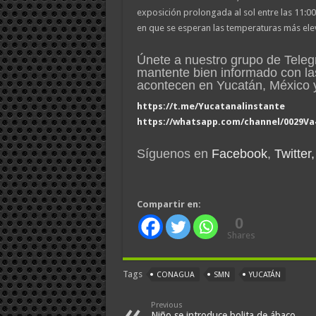
exposición prolongada al sol entre las 11:00
en que se esperan las temperaturas más ele
Únete a nuestro grupo de Tele
mantente bien informado con la
acontecen en Yucatán, México
https://t.me/Yucatanalinstante
https://whatsapp.com/channel/0029V
Síguenos en
Facebook
,
Twitter,
Compartir en:
0
Shares
Tags
CONAGUA
SMN
YUCATÁN
Previous
Niño se introduce bolita de ábaco