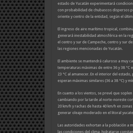
estado de Yucatán experimentará condicion
con probabilidad de chubascos dispersos pr
oriente y centro de la entidad, según el últ
El ingreso de aire marítimo tropical, combi
generará inestabilidad atmosférica en la reg
el centro y sur de Campeche, centro y sur d
las regiones mencionadas de Yucatán.
El ambiente se mantendrá caluroso a muy cal
temperaturas máximas de entre 36 y 38 °C e
23 °C al amanecer. En el interior del estado, 
esperan máximas similares (36 a 38 °C) y mín
En cuanto a los vientos, se prevé que soplen 
cambiando por la tarde al norte-noreste con
20 km/h y rachas de hasta 40 km/h en zonas 
generar oleaje moderado en el litoral yucat
Las autoridades exhortan a la población a
las condiciones del clima, hidratarse constan