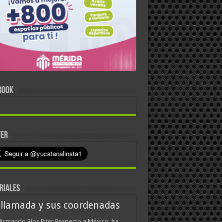
BOOK
TER
RIALES
 llamada y sus coordenadas
Armando Ríos Piter Respecto a México, ha