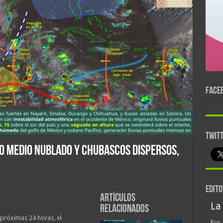
FACE
TWIT
lo medio nublado y chubascos dispersos,
EDITO
Artículos
La
relacionados
 próximas 24 horas, el
Por 