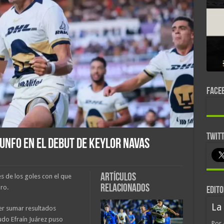
FACE
TWIT
unfo en el debut de Keylor Navas
Artículos
s de los goles con el que
relacionados
ro.
EDITO
La
er sumar resultados
udo Efraín Juárez puso
Por 