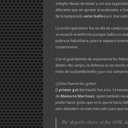
a Keylor Navas de titular y con esa seguridad
diferente que sin apretar el acelerador a fo
de la temporada
ante Gallos
por marcado
La noche queretano fue un día de campo para
se ensució el uniforme porque Gallos es un
pobreza futbolística, pues ni siquiera tuviero
costarricense.
Con el guardameta de experiencia los felin
dentro del campo, la defensa se vio mucho m
resto de la plantilla brilló y por eso sumaron
¿Cómo fueron los goles?
El
primer gol
del triunfo fue a los 14 minu
de
Memote Martínez
, quien también nec
poder hacer goles que es lo que le hacía falt
otro delantero en este mercado para que te
Pa’ dejarlo claro, sí fue GOL d