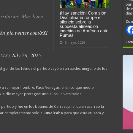
parl
de 
¡Hay sanción! Comisión
día
ersitarios. Muy buen
Disciplinaria rompe el
Com
silencio sobre la
supuesta alineación
indebida de América ante
ón
pic.twitter.com/xXi
Pumas
2 feb
5 mayo, 2026
AMX)
July 26, 2025
el gol de los felinos el partido cayó en un bache, ninguno de los
 a su mejor hombre, Paco Venegas, el único que medio
 le dio mayor protagonismo a los universitarios.
l partido y fue en los botines de Carrasquilla, quien acarreó la
ejar completamente solo a
Ruvalcaba
para que este cruzara y