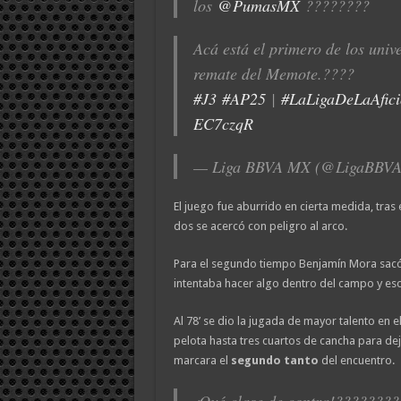
los
@PumasMX
????????
Acá está el primero de los univ
remate del Memote.????
#J3
#AP25
|
#LaLigaDeLaAfici
EC7czqR
— Liga BBVA MX (@LigaBBV
El juego fue aburrido en cierta medida, tras 
dos se acercó con peligro al arco.
Para el segundo tiempo Benjamín Mora sacó
intentaba hacer algo dentro del campo y eso
Al 78’ se dio la jugada de mayor talento en e
pelota hasta tres cuartos de cancha para d
marcara el
segundo tanto
del encuentro.