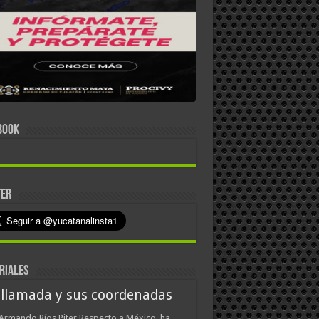
BOOK
TER
RIALES
 llamada y sus coordenadas
Armando Ríos Piter Respecto a México, ha