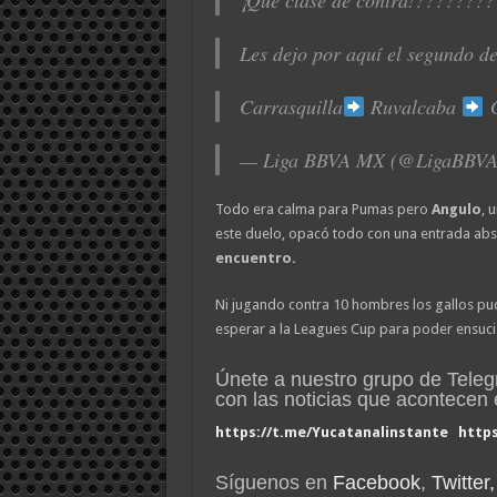
¡Qué clase de contra!????????
Les dejo por aquí el segundo d
Carrasquilla
Ruvalcaba
G
— Liga BBVA MX (@LigaBBV
Todo era calma para Pumas pero
Angulo
, 
este duelo, opacó todo con una entrada ab
encuentro.
Ni jugando contra 10 hombres los gallos pu
esperar a la Leagues Cup para poder ensuc
Únete a nuestro grupo de Tele
con las noticias que acontece
https://t.me/Yucatanalinstante
http
Síguenos en
Facebook
,
Twitter,