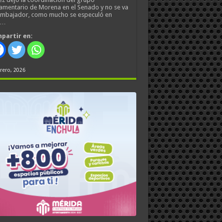
amentario de Morena en el Senado y no se va
embajador, como mucho se especuló en
s…
partir en:
rero, 2026