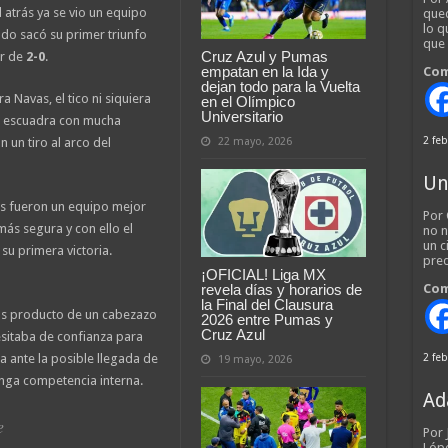
 atrás ya se vio un equipo
qued
lo q
ndo sacó su primer triunfo
que
Cruz Azul y Pumas
r de
2-0
.
empatan en la Ida y
Com
dejan todo para la Vuelta
 Navas, el tico ni siquiera
en el Olímpico
Universitario
a escuadra con mucha
2 feb
22 mayo, 2026
n un tiro al arco del
Un
os fueron un equipo mejor
Por 
ás segura y con ello el
no n
un c
 su primera victoria.
pred
¡OFICIAL! Liga MX
revela días y horarios de
Com
la Final del Clausura
tos producto de un cabezazo
2026 entre Pumas y
Cruz Azul
esitaba de confianza para
a ante la posible llegada de
2 feb
19 mayo, 2026
nga competencia interna.
Ad
e
Por
Lópe