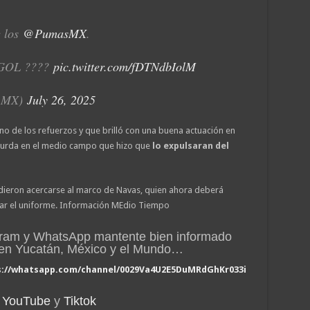
e los
@PumasMX
.
OL ????
pic.twitter.com/fDTNdbIolM
AMX)
July 26, 2025
uno de los refuerzos y que brilló con una buena actuación en
surda en el medio campo que hizo que
lo expulsaran del
dieron acercarse al marco de Navas, quien ahora deberá
iar el uniforme. Información MEdio Tiempo
gram y WhatsApp mantente bien informado
n en Yucatán, México y el Mundo…
s://whatsapp.com/channel/0029Va4U2E5DuMRdGhKr033i
YouTube
y
Tiktok