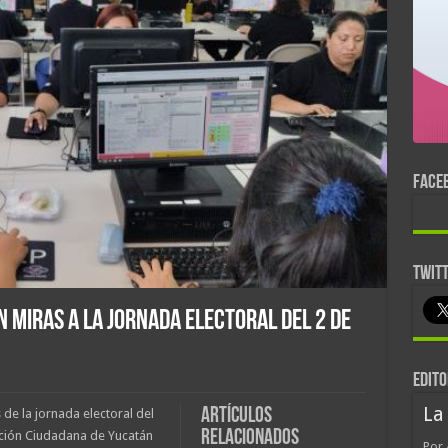
FACE
TWIT
 miras a la jornada electoral del 2 de
EDITO
La
Artículos
 de la jornada electoral del
relacionados
ipación Ciudadana de Yucatán
Por 