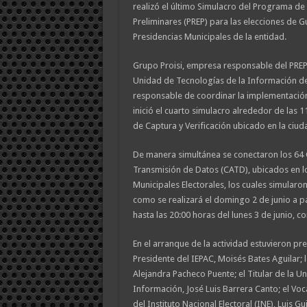
realizó el último Simulacro del Programa de
Preliminares (PREP) para las elecciones de 
Presidencias Municipales de la entidad.
Grupo Proisi, empresa responsable del PREP,
Unidad de Tecnologías de la Información de
responsable de coordinar la implementació
inició el cuarto simulacro alrededor de las 
de Captura y Verificación ubicado en la ciu
De manera simultánea se conectaron los 64 
Transmisión de Datos (CATD), ubicados en l
Municipales Electorales, los cuales simularon
como se realizará el domingo 2 de junio a pa
hasta las 20:00 horas del lunes 3 de junio, c
En el arranque de la actividad estuvieron pr
Presidente del IEPAC, Moisés Bates Aguilar; l
Alejandra Pacheco Puente; el Titular de la U
Información, José Luis Barrera Canto; el Voca
del Instituto Nacional Electoral (INE), Luis G