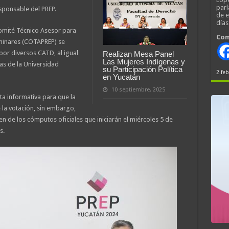
parl
sponsable del PREP.
de 
día
Comité Técnico Asesor para
Com
iminares (COTAPREP) se
por diversos CATD, al igual
Realizan Mesa Panel
Las Mujeres Indígenas y
as de la Universidad
su Participación Política
2 feb
en Yucatán
10 septiembre, 2025
a informativa para que la
la votación, sin embargo,
nen de los cómputos oficiales que iniciarán el miércoles 5 de
s.