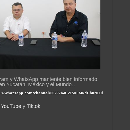
gram y WhatsApp mantente bien informado
n en Yucatán, México y el Mundo…
s://whatsapp.com/channel/0029Va4U2E5DuMRdGhKr033i
YouTube
y
Tiktok