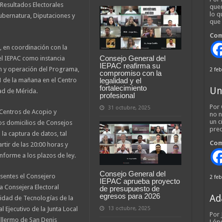
 Resultados Electorales
qued
lo q
Gubernatura, Diputaciones y
que
Com
 en coordinación con la
Consejo General del
l IEPAC como instancia
IEPAC reafirma su
n y operación del Programa,
2 feb
compromiso con la
legalidad y el
11 de la mañana en el Centro
fortalecimiento
Un
dad de Mérida.
profesional
Por 
31 octubre, 2025
Centros de Acopio y
no n
un c
os domicilios de Consejos
pred
 la captura de datos, tal
Com
rtir de las 20:00 horas y
onforme a los plazos de ley.
Consejo General del
esentes el Consejero
2 feb
IEPAC aprueba proyecto
a Consejera Electoral
de presupuesto de
egresos para 2026
Ad
nidad de Tecnologías de la
13 octubre, 2025
l Ejecutivo de la Junta Local
Por
uillermo de San Denis
Lópe