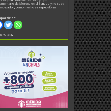
amentario de Morena en el Senado y no se va
embajador, como mucho se especuló en
s…
partir en:
rero, 2026