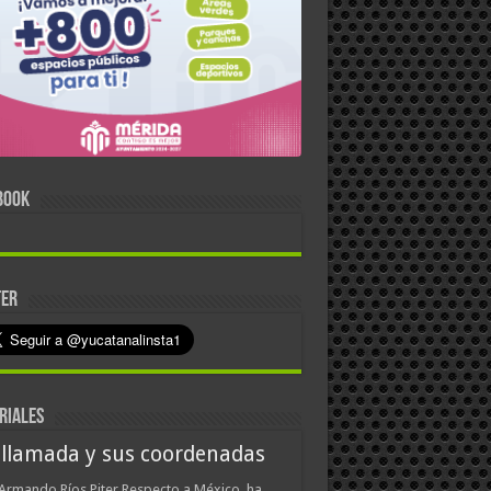
BOOK
TER
RIALES
 llamada y sus coordenadas
Armando Ríos Piter Respecto a México, ha