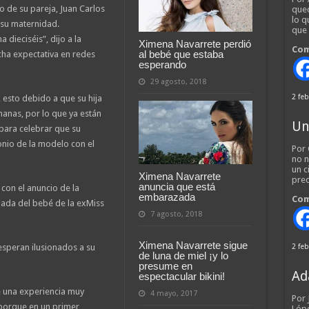
o de su pareja, Juan Carlos
qued
lo q
 su maternidad.
que
dieciséis”, dijo a la
Ximena Navarrete perdió
Com
al bebé que estaba
ha expectativa en redes
esperando
29 agosto, 2018
2 feb
, esto debido a que su hija
anas, por lo que ya están
Un
para celebrar que su
onio de la modelo con el
Por 
no n
un c
Ximena Navarrete
pred
anuncia que está
con el anuncio de la
embarazada
Com
egada del bebé de la exMiss
7 agosto, 2018
Ximena Navarrete sigue
esperan ilusionados a su
2 feb
de luna de miel ¡y lo
presume en
Ad
espectacular bikini!
e una experiencia muy
4 mayo, 2017
Por
porque en un primer
Lópe