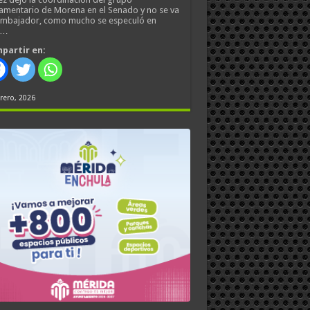
amentario de Morena en el Senado y no se va
embajador, como mucho se especuló en
s…
partir en:
rero, 2026