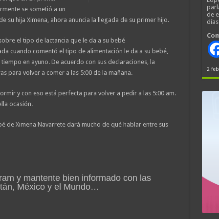
parl
rmente se sometió a un
de 
 de su hija Ximena, ahora anuncia la llegada de su primer hijo.
día
Com
obre el tipo de lactancia que le da a su bebé
cada cuando comentó el tipo de alimentación le da a su bebé,
tiempo en ayuno. De acuerdo con sus declaraciones, la
2 feb
as para volver a comer a las 5:00 de la mañana.
rmir y con eso está perfecta para volver a pedir a las 5:00 am.
ella ocasión.
bé de Ximena Navarrete dará mucho de qué hablar entre sus
ram y mantente bien informado con las
atán, México y el Mundo…