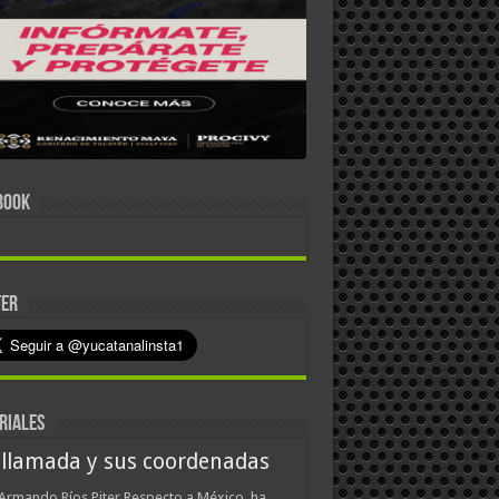
BOOK
TER
RIALES
 llamada y sus coordenadas
Armando Ríos Piter Respecto a México, ha