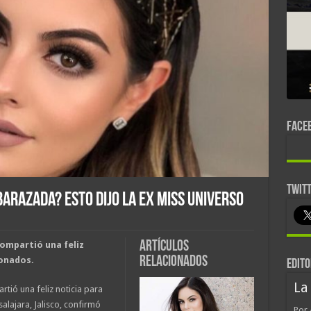
FACE
TWIT
arazada? Esto dijo la ex Miss Universo
Artículos
ompartió una feliz
relacionados
onados.
EDITO
La
tió una feliz noticia para
salajara, Jalisco, confirmó
Por 