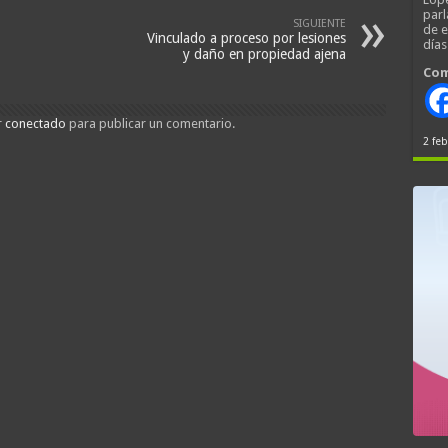
parl
SIGUIENTE
de 
Vinculado a proceso por lesiones
día
y daño en propiedad ajena
Com
r
conectado
para publicar un comentario.
2 feb