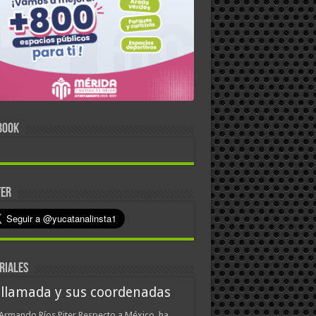
BOOK
TER
RIALES
 llamada y sus coordenadas
Armando Ríos Piter Respecto a México, ha