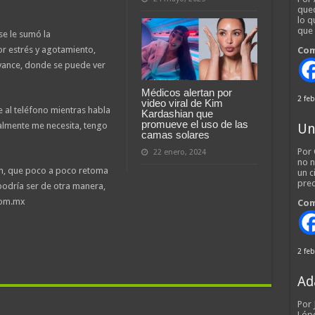
qued
lo q
que
se le sumó la
or estrés y agotamiento,
Com
vance, donde se puede ver
Médicos alertan por
2 feb
video viral de Kim
e al teléfono mientras habla
Kardashian que
promueve el uso de las
almente me necesita, tengo
Un
camas solares
Por 
22 enero, 2024
no n
m, que poco a poco retoma
un c
pred
podría ser de otra manera,
com.mx
Com
2 feb
Ad
Por
Lópe