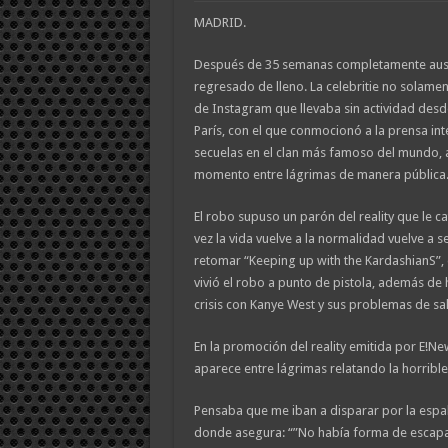
MADRID.
Después de 35 semanas completamente ause
regresado de lleno. La celebritie no solame
de Instagram que llevaba sin actividad desd
París, con el que conmocionó a la prensa in
secuelas en el clan más famoso del mundo, 
momento entre lágrimas de manera pública
El robo supuso un parón del reality que le c
vez la vida vuelve a la normalidad vuelve a se
retomar “Keeping up with the KardashianS”
vivió el robo a punto de pistola, además de
crisis con Kanye West y sus problemas de sa
En la promoción del reality emitida por E!Ne
aparece entre lágrimas relatando la horrible 
Pensaba que me iban a disparar por la espal
donde asegura: “”No había forma de escap