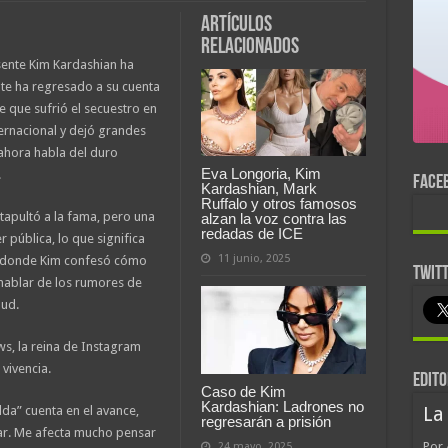
Artículos
relacionados
nte Kim Kardashian ha
nte ha regresado a su cuenta
e que sufrió el secuestro en
ternacional y dejó grandes
ahora habla del duro
Eva Longoria, Kim
.
FACE
Kardashian, Mark
Ruffalo y otros famosos
atapultó a la fama, pero una
alzan la voz contra las
redadas de ICE
r pública, lo que significa
11 junio, 2025
, donde Kim confesó cómo
TWIT
 hablar de los rumores de
lud.
ws, la reina de Instagram
vivencia.
EDITO
Caso de Kim
Kardashian: Ladrones no
da” cuenta en el avance,
La
regresarán a prisión
ar. Me afecta mucho pensar
Por 
24 mayo, 2025