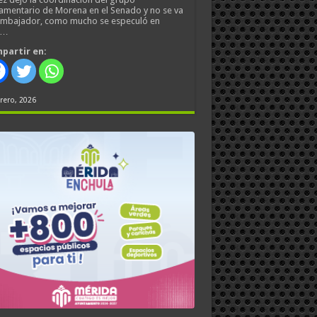
amentario de Morena en el Senado y no se va
embajador, como mucho se especuló en
s…
partir en:
rero, 2026